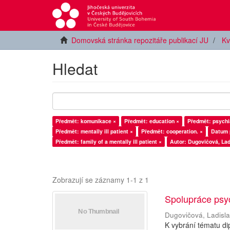
Domovská stránka repozitáře publikací JU
Kv
Hledat
Předmět: komunikace ×
Předmět: education ×
Předmět: psychia
Předmět: mentally ill patient ×
Předmět: cooperation. ×
Datum 
Předmět: family of a mentally ill patient ×
Autor: Dugovičová, Lad
Zobrazují se záznamy 1-1 z 1
Spolupráce psy
Dugovičová, Ladisl
K vybrání tématu di