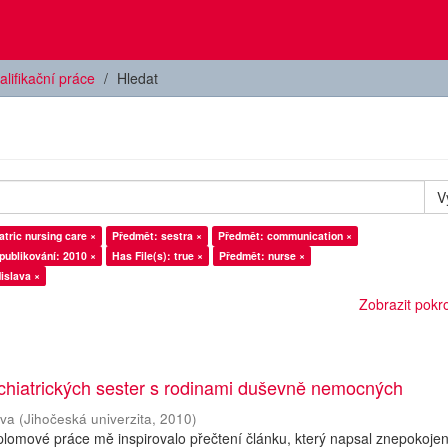
alifikační práce
Hledat
V
tric nursing care ×
Předmět: sestra ×
Předmět: communication ×
publikování: 2010 ×
Has File(s): true ×
Předmět: nurse ×
islava ×
Zobrazit pokroč
chiatrických sester s rodinami duševně nemocných
ava
(
Jihočeská univerzita
,
2010
)
plomové práce mě inspirovalo přečtení článku, který napsal znepokoje