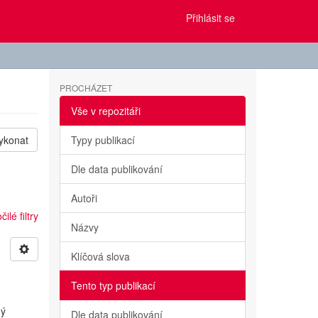
Přihlásit se
PROCHÁZET
Vše v repozitáři
ykonat
Typy publikací
Dle data publikování
Autoři
ilé filtry
Názvy
Klíčová slova
Tento typ publikací
ný
Dle data publikování