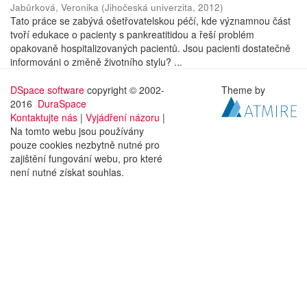
Jabůrková, Veronika
(
Jihočeská univerzita
,
2012
)
Tato práce se zabývá ošetřovatelskou péčí, kde významnou část
tvoří edukace o pacienty s pankreatitidou a řeší problém
opakovaně hospitalizovaných pacientů. Jsou pacienti dostatečně
informováni o změně životního stylu? ...
DSpace software
copyright © 2002-
Theme by
2016
DuraSpace
Kontaktujte nás
|
Vyjádření názoru
|
Na tomto webu jsou používány
pouze cookies nezbytně nutné pro
zajištění fungování webu, pro které
není nutné získat souhlas.