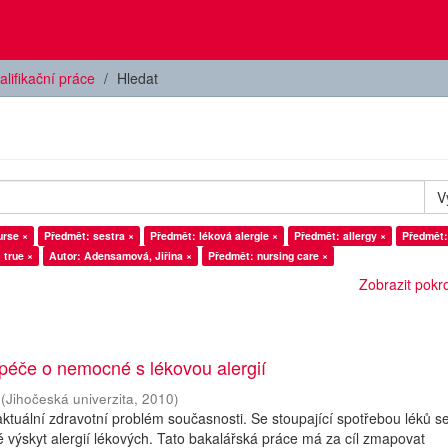
alifikační práce
Hledat
V
urse ×
Předmět: sestra ×
Předmět: léková alergie ×
Předmět: allergy ×
Předmět:
 true ×
Autor: Adensamová, Jiřina ×
Předmět: nursing care ×
Zobrazit pokroč
péče o nemocné s lékovou alergií
(
Jihočeská univerzita
,
2010
)
 aktuální zdravotní problém současnosti. Se stoupající spotřebou léků s
 výskyt alergií lékových. Tato bakalářská práce má za cíl zmapovat