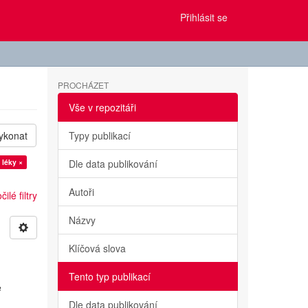
Přihlásit se
PROCHÁZET
Vše v repozitáři
ykonat
Typy publikací
 léky ×
Dle data publikování
Autoři
ilé filtry
Názvy
Klíčová slova
Tento typ publikací
e
Dle data publikování