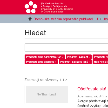
Domovská stránka repozitáře publikací JU
Kv
Hledat
Předmět: drug administration ×
Předmět: pacient ×
Předmět: n
Předmět: drug allergies ×
Předmět: aplikace léků ×
Has File(s):
Zobrazují se záznamy 1-1 z 1
Ošetřovatelská 
Adensamová, Jiřina
Alergie představují
úměrně zvyšuje také