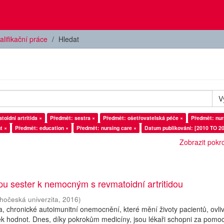
alifikační práce
Hledat
V
oidní artritida ×
Předmět: sestra ×
Předmět: ošetřovatelská péče ×
Předmět: nur
t ×
Předmět: education ×
Předmět: nursing care ×
Datum publikování: [2010 TO 20
Zobrazit pokroč
upu sester k nemocným s revmatoidní artritidou
ihočeská univerzita
,
2016
)
da, chronické autoimunitní onemocnění, které mění životy pacientů, ovli
íček hodnot. Dnes, díky pokrokům medicíny, jsou lékaři schopni za pomoc