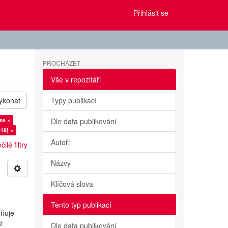
Přihlásit se
PROCHÁZET
Vše v repozitáři
ykonat
Typy publikací
se ×
Dle data publikování
19] ×
Autoři
ilé filtry
Názvy
Klíčová slova
Tento typ publikací
vňuje
i
Dle data publikování