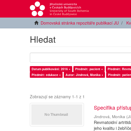
Domovská stránka repozitáře publikací JU
Kv
Hledat
Datum publikování: 2016 ×
Předmět: pacient ×
Předmět: Revmat
Předmět: edukace ×
Autor: Jindrová, Monika ×
Předmět: patien
Zobrazují se záznamy 1-1 z 1
Specifika příst
Jindrová, Monika
(
J
Revmatoidní artriti
jeho kvalitu i žebř