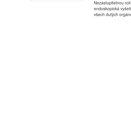
Nezastupitelnou rol
endoskopická vyšetř
všech dutých orgán