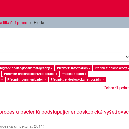
alifikační práce
Hledat
V
trograde cholangiopancreatography ×
Předmět: information ×
Předmět: colonoscopy 
Předmět: cholangiopankreatografie ×
Předmět: sister ×
 ×
Předmět: communication ×
Předmět: endoskopická retrográdní ×
Zobrazit pokroč
proces u pacientů podstupující endoskopické vyšetřovac
hočeská univerzita
,
2011
)