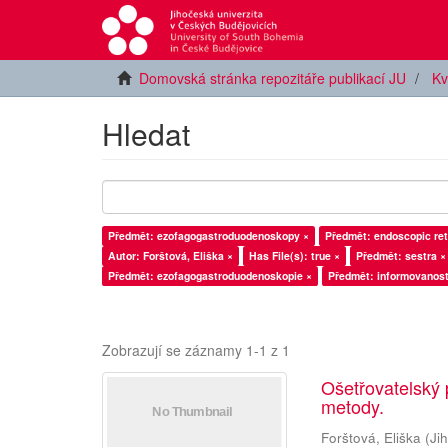
Domovská stránka repozitáře publikací JU
Kv
Hledat
Předmět: ezofagogastroduodenoskopy ×
Předmět: endoscopic re
Autor: Forštová, Eliška ×
Has File(s): true ×
Předmět: sestra ×
Předmět: ezofagogastroduodenoskopie ×
Předmět: informovanost
Zobrazují se záznamy 1-1 z 1
Ošetřovatelský 
metody.
Forštová, Eliška
(
Ji