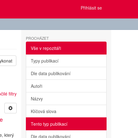
Přihlásit se
PROCHÁZET
Vše v repozitáři
ykonat
Typy publikací
Dle data publikování
Autoři
ilé filtry
Názvy
Klíčová slova
ae
Tento typ publikací
, který
Dle data publikování