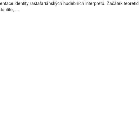
entace identity rastafariánských hudebních interpretů. Začátek teoretic
entitě, ...