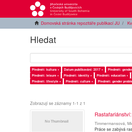
Domovská stránka repozitáře publikací JU
Kv
Hledat
Předmět: kultura ×
Datum publikování: 2017 ×
Předmět: gender
Předmět: leisure ×
Předmět: identity ×
Předmět: education ×
Předmět: lifestyle ×
Předmět: culture ×
Předmět: gender probl
Zobrazují se záznamy 1-1 z 1
Rastafariánstv
Timmermansová, Mi
Práce se zabývá ra