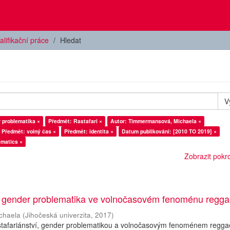
alifikační práce
Hledat
V
 problematika ×
Předmět: Rastafari ×
Autor: Timmermansová, Michaela ×
Předmět: volný čas ×
Předmět: identita ×
Datum publikování: [2010 TO 2019] ×
ematics ×
Zobrazit pokroč
í: gender problematika ve volnočasovém fenoménu regg
chaela
(
Jihočeská univerzita
,
2017
)
stafariánství, gender problematikou a volnočasovým fenoménem reggae