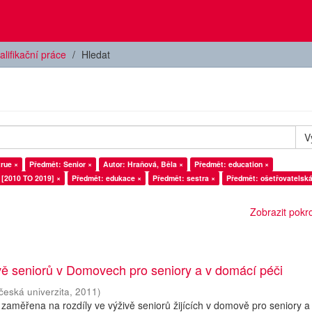
alifikační práce
Hledat
V
true ×
Předmět: Senior ×
Autor: Hraňová, Běla ×
Předmět: education ×
 [2010 TO 2019] ×
Předmět: edukace ×
Předmět: sestra ×
Předmět: ošetřovatelská
Zobrazit pokroč
vě seniorů v Domovech pro seniory a v domácí péči
česká univerzita
,
2011
)
 zaměřena na rozdíly ve výživě seniorů žijících v domově pro seniory a