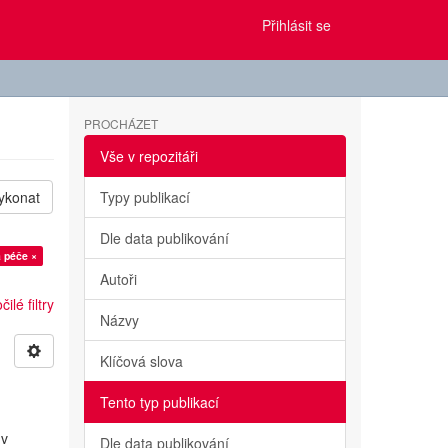
Přihlásit se
PROCHÁZET
Vše v repozitáři
ykonat
Typy publikací
Dle data publikování
 péče ×
Autoři
ilé filtry
Názvy
Klíčová slova
Tento typ publikací
 v
Dle data publikování