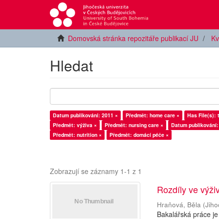
Domovská stránka repozitáře publikací JU
Kv
Hledat
Datum publikování: 2011 ×
Předmět: home care ×
Has File(s): 
Předmět: výživa ×
Předmět: nursing care ×
Datum publikování:
Předmět: nutrition ×
Předmět: domácí péče ×
Zobrazují se záznamy 1-1 z 1
Rozdíly ve výži
Hraňová, Běla
(
Jiho
Bakalářská práce je