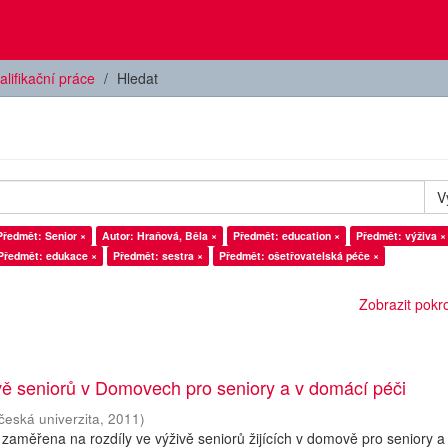
alifikační práce
Hledat
V
Předmět: Senior ×
Autor: Hraňová, Běla ×
Předmět: education ×
Předmět: výživa ×
Předmět: edukace ×
Předmět: sestra ×
Předmět: ošetřovatelská péče ×
Zobrazit pokroč
vě seniorů v Domovech pro seniory a v domácí péči
česká univerzita
,
2011
)
 zaměřena na rozdíly ve výživě seniorů žijících v domově pro seniory a