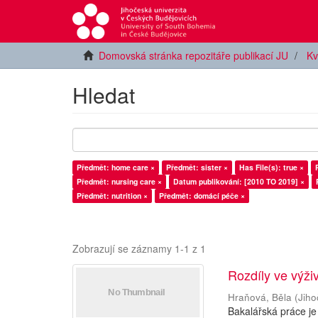
Domovská stránka repozitáře publikací JU
Kv
Hledat
Předmět: home care ×
Předmět: sister ×
Has File(s): true ×
Předmět: nursing care ×
Datum publikování: [2010 TO 2019] ×
Předmět: nutrition ×
Předmět: domácí péče ×
Zobrazují se záznamy 1-1 z 1
Rozdíly ve výži
Hraňová, Běla
(
Jiho
Bakalářská práce je