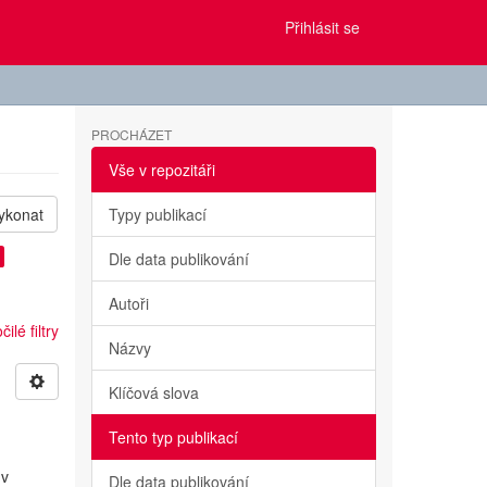
Přihlásit se
PROCHÁZET
Vše v repozitáři
ykonat
Typy publikací
Dle data publikování
Autoři
ilé filtry
Názvy
Klíčová slova
Tento typ publikací
 v
Dle data publikování