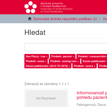
Domovská stránka repozitáře publikací JU
Kv
Hledat
Has File(s): true ×
Předmět: pacient ×
Předmět: transuretráln
Předmět: nurse ×
Předmět: nursing care ×
Datum publikování: 
Datum publikování: [2010 TO 2019] ×
Předmět: sestra ×
Předmě
Zobrazují se záznamy 1-1 z 1
Informovanost p
pohledu pacient
Fabingerová, Dana