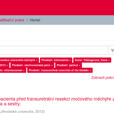
alifikační práce
Hledat
V
í resekce močového měchýře ×
Předmět: information ×
Autor: Fabingerová, Dana ×
2013 ×
Předmět: ošetřovatelská péče ×
Předmět: patient ×
t: informovanost ×
Předmět: transurethral resection of the bladder ×
Zobrazit pokroč
acienta před transuretrální resekcí močového měchýře 
a a sestry.
(
Jihočeská univerzita
,
2013
)