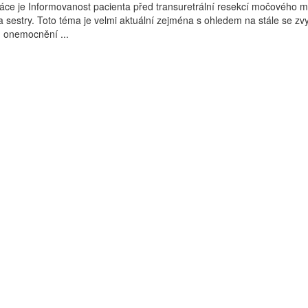
áce je Informovanost pacienta před transuretrální resekcí močového 
a sestry. Toto téma je velmi aktuální zejména s ohledem na stále se zvy
h onemocnění ...