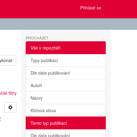
Přihlásit se
PROCHÁZET
Vše v repozitáři
ykonat
Typy publikací
Dle data publikování
Autoři
ilé filtry
Názvy
Klíčová slova
z
Tento typ publikací
Dle data publikování