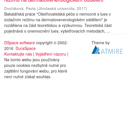
Dvořáková, Pavla
(
Jihočeská univerzita
,
2017
)
Bakalářská práce "Ošetřovatelská péče o nemocné s lues v
izolačním režimu na dermatovenerologickém oddělení" je
rozdělena na část teoretickou a výzkumnou. Teoretická část
pojednává o onemocnění lues, vyšetřovacích metodách, ...
DSpace software
copyright © 2002-
Theme by
2016
DuraSpace
Kontaktujte nás
|
Vyjádření názoru
|
Na tomto webu jsou používány
pouze cookies nezbytně nutné pro
zajištění fungování webu, pro které
není nutné získat souhlas.