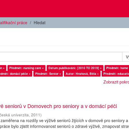
alifikační práce
Hledat
V
on ×
Předmět: nursing care ×
Datum publikování: [2010 TO 2019] ×
Předmět: home 
edmět: domácí péče ×
Předmět: Senior ×
Autor: Hraňová, Běla ×
Předmět: educati
Zobrazit pokroč
vě seniorů v Domovech pro seniory a v domácí péči
česká univerzita
,
2011
)
 zaměřena na rozdíly ve výživě seniorů žijících v domově pro seniory a
práce bylo zjistit informovanost seniorů o zdravé výživě, zmapovat str