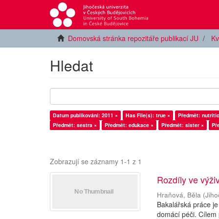
Domovská stránka repozitáře publikací JU
Kv
Hledat
Datum publikování: 2011 ×
Has File(s): true ×
Předmět: nutriti
Předmět: sestra ×
Předmět: edukace ×
Předmět: sister ×
Př
Zobrazují se záznamy 1-1 z 1
Rozdíly ve výži
Hraňová, Běla
(
Jiho
Bakalářská práce je
domácí péči. Cílem 