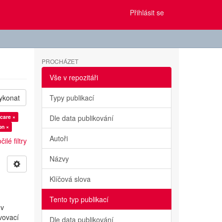
Přihlásit se
PROCHÁZET
Vše v repozitáři
ykonat
Typy publikací
care ×
Dle data publikování
on ×
Autoři
ilé filtry
Názvy
Klíčová slova
Tento typ publikací
 v
avovací
Dle data publikování