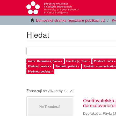
Domovská stránka repozitáře publikací JU
Kv
Hledat
Autor: Dvořáková, Pavla ×
Has File(s): true ×
Předmět: Lues ×
Předmět: sestra ×
Předmět: patient ×
Předmět: communication
Předmět: potřeby ×
Zobrazují se záznamy 1-1 z 1
Ošetřovatelská 
dermatovenerol
Dvořáková, Pavla
(
J