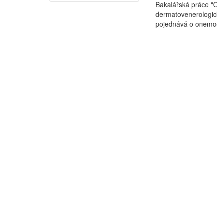
Bakalářská práce "
dermatovenerologick
pojednává o onemocn