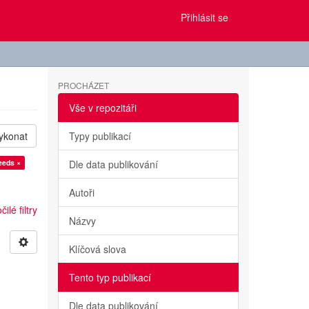
Přihlásit se
PROCHÁZET
Vše v repozitáři
ykonat
Typy publikací
eeds ×
Dle data publikování
Autoři
ilé filtry
Názvy
Klíčová slova
Tento typ publikací
Dle data publikování