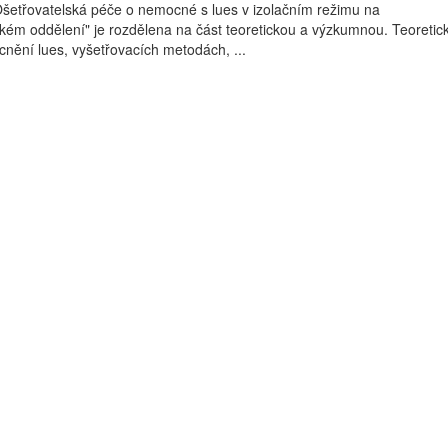
Ošetřovatelská péče o nemocné s lues v izolačním režimu na
ém oddělení" je rozdělena na část teoretickou a výzkumnou. Teoretic
ění lues, vyšetřovacích metodách, ...