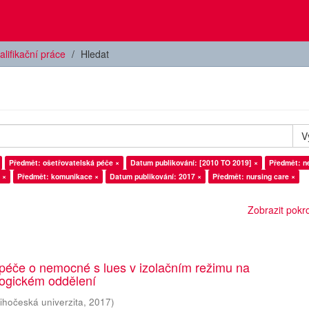
alifikační práce
Hledat
V
Předmět: ošetřovatelská péče ×
Datum publikování: [2010 TO 2019] ×
Předmět: n
 ×
Předmět: komunikace ×
Datum publikování: 2017 ×
Předmět: nursing care ×
Zobrazit pokroč
péče o nemocné s lues v izolačním režimu na
ogickém oddělení
ihočeská univerzita
,
2017
)