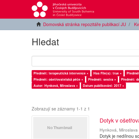
Domovská stránka repozitáře publikací JU
Kv
Hledat
Předmět: terapeutická intervence ×
Has File(s): true ×
Předmět
Předmět: ošetřovatelská péče ×
Předmět: sestra ×
Předmět: d
Autor: Hynková, Miroslava ×
Datum publikování: 2017 ×
Zobrazují se záznamy 1-1 z 1
Dotyk v ošetřova
Hynková, Miroslava
Dotyk je nedílnou s