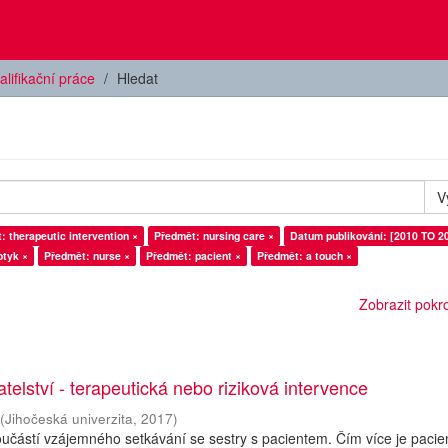
alifikační práce
Hledat
V
: therapeutic intervention ×
Předmět: nursing care ×
Datum publikování: [2010 TO 2
otyk ×
Předmět: nurse ×
Předmět: pacient ×
Předmět: a touch ×
Zobrazit pokroč
telství - terapeutická nebo riziková intervence
(
Jihočeská univerzita
,
2017
)
oučástí vzájemného setkávání se sestry s pacientem. Čím více je pacie