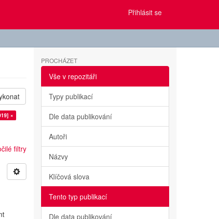
Přihlásit se
PROCHÁZET
Vše v repozitáři
ykonat
Typy publikací
019] ×
Dle data publikování
Autoři
ilé filtry
Názvy
Klíčová slova
Tento typ publikací
nt
Dle data publikování