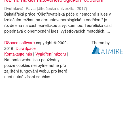
Dvořáková, Pavla
(
Jihočeská univerzita
,
2017
)
Bakalářská práce "Ošetřovatelská péče o nemocné s lues v
izolačním režimu na dermatovenerologickém oddělení" je
rozdělena na část teoretickou a výzkumnou. Teoretická část
pojednává o onemocnění lues, vyšetřovacích metodách, ...
DSpace software
copyright © 2002-
Theme by
2016
DuraSpace
Kontaktujte nás
|
Vyjádření názoru
|
Na tomto webu jsou používány
pouze cookies nezbytně nutné pro
zajištění fungování webu, pro které
není nutné získat souhlas.