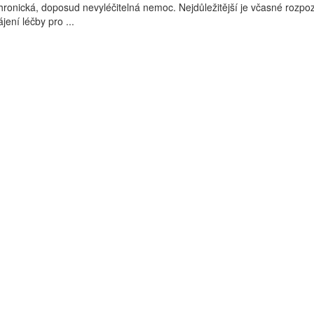
hronická, doposud nevyléčitelná nemoc. Nejdůležitější je včasné rozpo
ení léčby pro ...