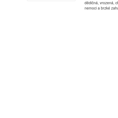
dědičná, vrozená, c
nemoci a brzké zaháj