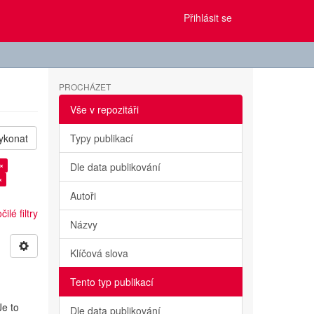
Přihlásit se
PROCHÁZET
Vše v repozitáři
ykonat
Typy publikací
×
Dle data publikování
×
Autoři
ilé filtry
Názvy
Klíčová slova
Tento typ publikací
Je to
Dle data publikování