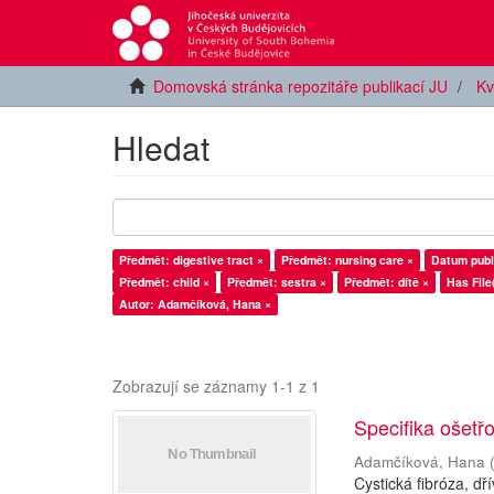
Domovská stránka repozitáře publikací JU
Kv
Hledat
Předmět: digestive tract ×
Předmět: nursing care ×
Datum publ
Předmět: child ×
Předmět: sestra ×
Předmět: dítě ×
Has File
Autor: Adamčíková, Hana ×
Zobrazují se záznamy 1-1 z 1
Specifika ošetřo
Adamčíková, Hana
Cystická fibróza, d