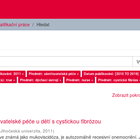
alifikační práce
Hledat
V
ikování: 2011 ×
Předmět: ošetřovatelská péče ×
Datum publikování: [2010 TO 2019] 
(s): true ×
Předmět: dýchací ústrojí ×
Předmět: nurse ×
Předmět: cystická fibróza 
Zobrazit pokroč
vatelské péče u dětí s cystickou fibrózou
(
Jihočeská univerzita
,
2011
)
říve známá jako mukoviscidóza, je autozomálně recesivní onemocnění. 