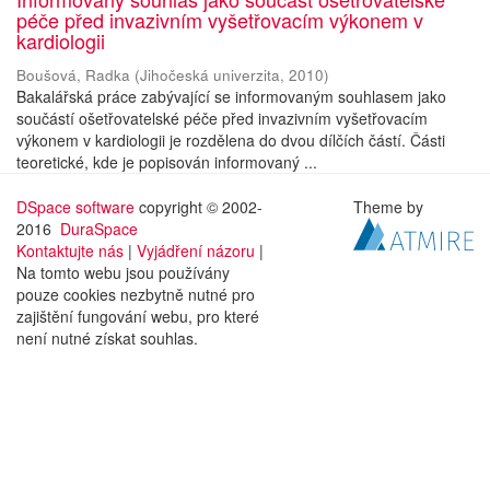
péče před invazivním vyšetřovacím výkonem v
kardiologii
Boušová, Radka
(
Jihočeská univerzita
,
2010
)
Bakalářská práce zabývající se informovaným souhlasem jako
součástí ošetřovatelské péče před invazivním vyšetřovacím
výkonem v kardiologii je rozdělena do dvou dílčích částí. Části
teoretické, kde je popisován informovaný ...
DSpace software
copyright © 2002-
Theme by
2016
DuraSpace
Kontaktujte nás
|
Vyjádření názoru
|
Na tomto webu jsou používány
pouze cookies nezbytně nutné pro
zajištění fungování webu, pro které
není nutné získat souhlas.