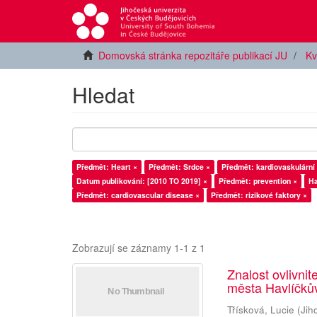
Domovská stránka repozitáře publikací JU
Kv
Hledat
Předmět: Heart ×
Předmět: Srdce ×
Předmět: kardiovaskulární
Datum publikování: [2010 TO 2019] ×
Předmět: prevention ×
Ha
Předmět: cardiovascular disease ×
Předmět: rizikové faktory ×
Zobrazují se záznamy 1-1 z 1
Znalost ovlivni
města Havlíčkův
Třísková, Lucie
(
Jih