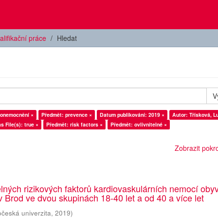
alifikační práce
Hledat
V
 onemocnění ×
Předmět: prevence ×
Datum publikování: 2019 ×
Autor: Třísková, L
s File(s): true ×
Předmět: risk factors ×
Předmět: ovlivnitelné ×
Zobrazit pokroč
telných rizikových faktorů kardiovaskulárních nemocí obyv
 Brod ve dvou skupinách 18-40 let a od 40 a více let
očeská univerzita
,
2019
)