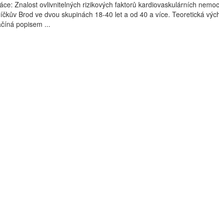
ce: Znalost ovlivnitelných rizikových faktorů kardiovaskulárních nemoc
íčkův Brod ve dvou skupinách 18-40 let a od 40 a více. Teoretická výc
číná popisem ...