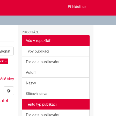
Přihlásit se
PROCHÁZET
Vše v repozitáři
ykonat
Typy publikací
ucie ×
Dle data publikování
Autoři
ilé filtry
Názvy
Klíčová slova
atel
Tento typ publikací
Dle data publikování