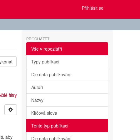
Přihlásit se
PROCHÁZET
Vše v repozitáři
ykonat
Typy publikací
Dle data publikování
Autoři
ilé filtry
Názvy
Klíčová slova
Tento typ publikací
ti, aby
Dle data publikování