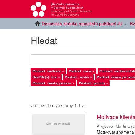
Domovská stránka repozitáře publikací JU
Kv
Hledat
Předmět: motivace ×
Předmět: nurse ×
Předmět: ošetřovatelsk
Has File(s): true ×
Předmět: sestra ×
Předmět: domov pro seni
Předmět: nursing process ×
Předmět: potřeby ×
Zobrazují se záznamy 1-1 z 1
Motivace klient
Krejčová, Martina
(
J
Motivovat znamená p