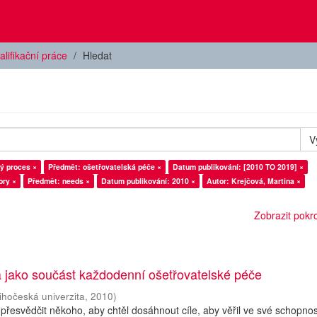
alifikační práce
Hledat
V
ý proces ×
Předmět: ošetřovatelská péče ×
Datum publikování: [2010 TO 2019] ×
ory ×
Předmět: needs ×
Datum publikování: 2010 ×
Autor: Krejčová, Martina ×
Zobrazit pokroč
a jako součást každodenní ošetřovatelské péče
ihočeská univerzita
,
2010
)
řesvědčit někoho, aby chtěl dosáhnout cíle, aby věřil ve své schopnos