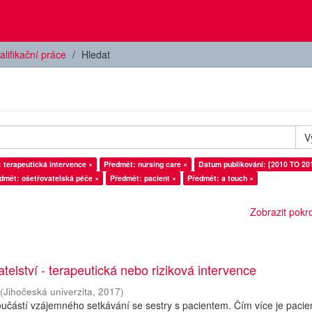
alifikační práce
Hledat
V
 terapeutická intervence ×
Předmět: nursing care ×
Datum publikování: [2010 TO 20
dmět: ošetřovatelská péče ×
Předmět: pacient ×
Předmět: a touch ×
Zobrazit pokroč
telství - terapeutická nebo riziková intervence
(
Jihočeská univerzita
,
2017
)
oučástí vzájemného setkávání se sestry s pacientem. Čím více je pacie