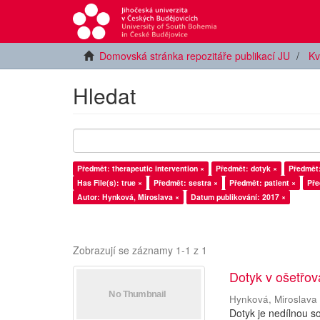
Domovská stránka repozitáře publikací JU
Kv
Hledat
Předmět: therapeutic intervention ×
Předmět: dotyk ×
Předmět:
Has File(s): true ×
Předmět: sestra ×
Předmět: patient ×
Pře
Autor: Hynková, Miroslava ×
Datum publikování: 2017 ×
Zobrazují se záznamy 1-1 z 1
Dotyk v ošetřova
Hynková, Miroslava
Dotyk je nedílnou s