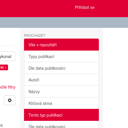
Přihlásit se
PROCHÁZET
Vše v repozitáři
ykonat
Typy publikací
19] ×
Dle data publikování
Autoři
ilé filtry
Názvy
Klíčová slova
Tento typ publikací
nt
Dle data publikování