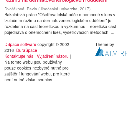
Dvořáková, Pavla
(
Jihočeská univerzita
,
2017
)
Bakalářská práce "Ošetřovatelská péče o nemocné s lues v
izolačním režimu na dermatovenerologickém oddělení" je
rozdělena na část teoretickou a výzkumnou. Teoretická část
pojednává o onemocnění lues, vyšetřovacích metodách, ...
DSpace software
copyright © 2002-
Theme by
2016
DuraSpace
Kontaktujte nás
|
Vyjádření názoru
|
Na tomto webu jsou používány
pouze cookies nezbytně nutné pro
zajištění fungování webu, pro které
není nutné získat souhlas.