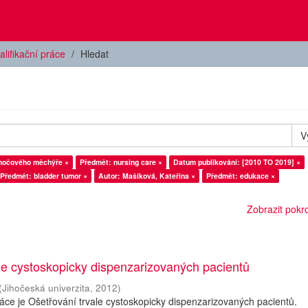
alifikační práce
Hledat
V
močového měchýře ×
Předmět: nursing care ×
Datum publikování: [2010 TO 2019] ×
Předmět: bladder tumor ×
Autor: Mašíková, Kateřina ×
Předmět: edukace ×
Zobrazit pokroč
le cystoskopicky dispenzarizovaných pacientů
(
Jihočeská univerzita
,
2012
)
ce je Ošetřování trvale cystoskopicky dispenzarizovaných pacientů.