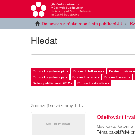
Domovská stránka repozitáře publikací JU
Kv
Hledat
Předmět: cystoskopie ×
Předmět: follow up ×
Předmět: nádor 
Předmět: cystoscopy ×
Předmět: sestra ×
Předmět: nurse ×
Datum publikování: 2012 ×
Předmět: education ×
Zobrazují se záznamy 1-1 z 1
Ošetřování trva
Mašíková, Kateřina
Téma bakalářské prá