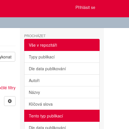
Přihlásit se
PROCHÁZET
Vše v repozitáři
ykonat
Typy publikací
Dle data publikování
Autoři
ilé filtry
Názvy
Klíčová slova
Tento typ publikací
Dle data publikování