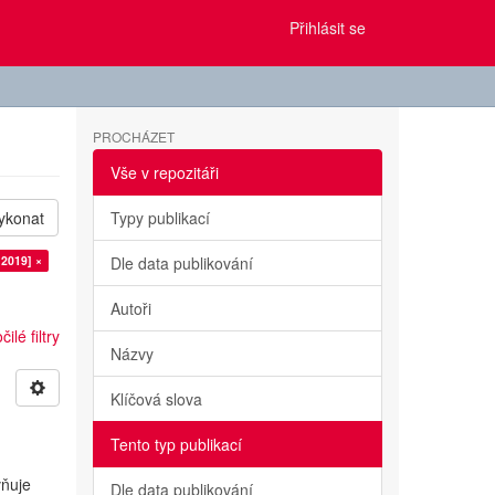
Přihlásit se
PROCHÁZET
Vše v repozitáři
ykonat
Typy publikací
 2019] ×
Dle data publikování
Autoři
ilé filtry
Názvy
Klíčová slova
Tento typ publikací
vňuje
Dle data publikování