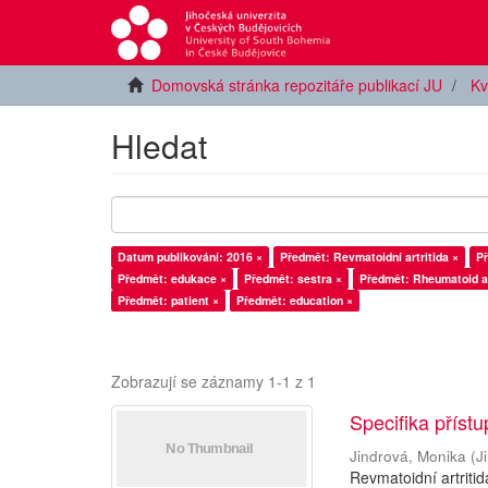
Domovská stránka repozitáře publikací JU
Kv
Hledat
Datum publikování: 2016 ×
Předmět: Revmatoidní artritida ×
Př
Předmět: edukace ×
Předmět: sestra ×
Předmět: Rheumatoid ar
Předmět: patient ×
Předmět: education ×
Zobrazují se záznamy 1-1 z 1
Specifika příst
Jindrová, Monika
(
J
Revmatoidní artriti