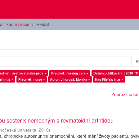
alifikační práce
Hledat
V
edmět: ošetřovatelská péče ×
Předmět: nursing care ×
Datum publikování: [2010 TO
thritis ×
Předmět: nurse ×
Autor: Jindrová, Monika ×
Has File(s): true ×
Zobrazit pokroč
upu sester k nemocným s revmatoidní artritidou
ihočeská univerzita
,
2016
)
da, chronické autoimunitní onemocnění, které mění životy pacientů, ovli