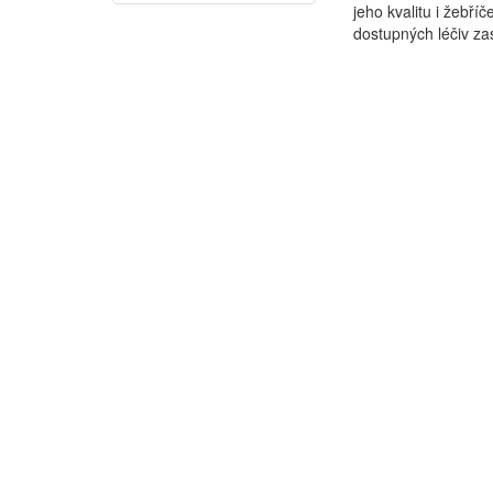
jeho kvalitu i žebř
dostupných léčiv zast