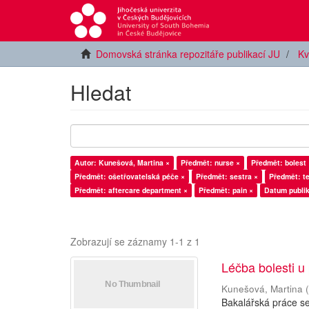
Domovská stránka repozitáře publikací JU
Kv
Hledat
Autor: Kunešová, Martina ×
Předmět: nurse ×
Předmět: bolest 
Předmět: ošetřovatelská péče ×
Předmět: sestra ×
Předmět: te
Předmět: aftercare department ×
Předmět: pain ×
Datum publik
Zobrazují se záznamy 1-1 z 1
Léčba bolesti u
Kunešová, Martina
Bakalářská práce se