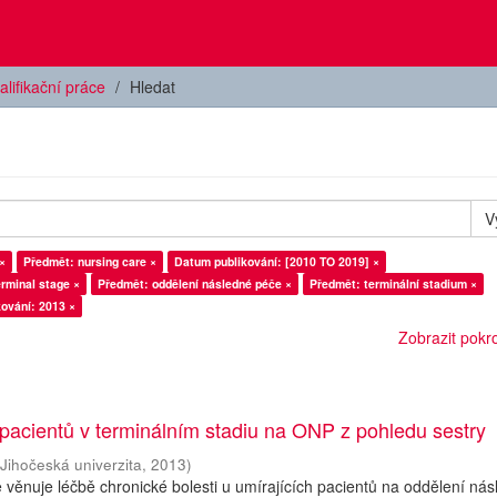
alifikační práce
Hledat
V
×
Předmět: nursing care ×
Datum publikování: [2010 TO 2019] ×
rminal stage ×
Předmět: oddělení následné péče ×
Předmět: terminální stadium ×
ování: 2013 ×
Zobrazit pokroč
 pacientů v terminálním stadiu na ONP z pohledu sestry
(
Jihočeská univerzita
,
2013
)
 věnuje léčbě chronické bolesti u umírajících pacientů na oddělení ná