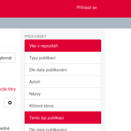
Přihlásit se
PROCHÁZET
Vše v repozitáři
ykonat
Typy publikací
Dle data publikování
Autoři
ilé filtry
Názvy
Klíčová slova
Tento typ publikací
sledné
Dle data publikování