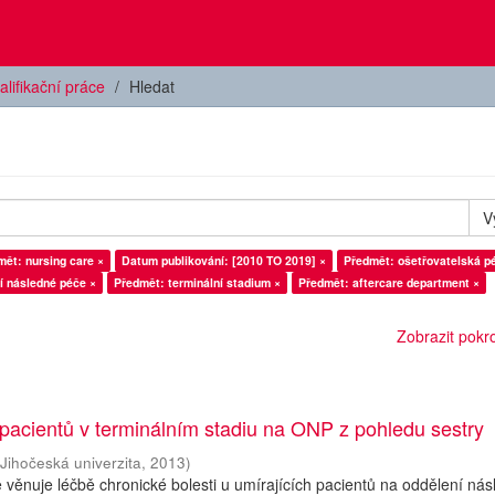
alifikační práce
Hledat
V
mět: nursing care ×
Datum publikování: [2010 TO 2019] ×
Předmět: ošetřovatelská p
í následné péče ×
Předmět: terminální stadium ×
Předmět: aftercare department ×
Zobrazit pokroč
 pacientů v terminálním stadiu na ONP z pohledu sestry
(
Jihočeská univerzita
,
2013
)
 věnuje léčbě chronické bolesti u umírajících pacientů na oddělení ná