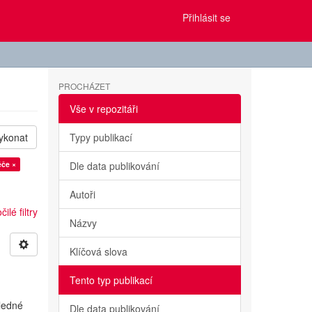
Přihlásit se
PROCHÁZET
Vše v repozitáři
ykonat
Typy publikací
éče ×
Dle data publikování
Autoři
ilé filtry
Názvy
Klíčová slova
Tento typ publikací
sledné
Dle data publikování