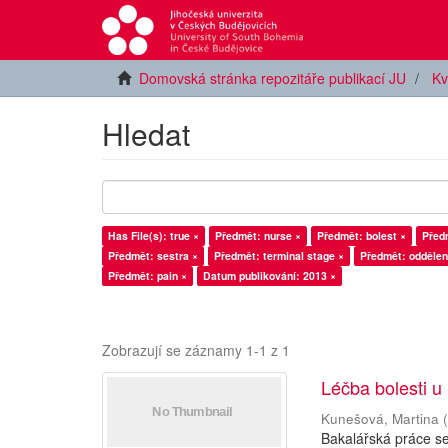
Domovská stránka repozitáře publikací JU
Kv
Hledat
Has File(s): true ×
Předmět: nurse ×
Předmět: bolest ×
Před
Předmět: sestra ×
Předmět: terminal stage ×
Předmět: oddělen
Předmět: pain ×
Datum publikování: 2013 ×
Zobrazují se záznamy 1-1 z 1
Léčba bolesti u
Kunešová, Martina
Bakalářská práce se