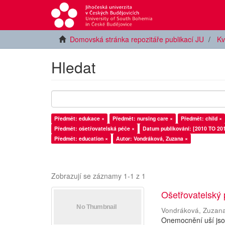
Domovská stránka repozitáře publikací JU
Kv
Hledat
Předmět: edukace ×
Předmět: nursing care ×
Předmět: child ×
Předmět: ošetřovatelská péče ×
Datum publikování: [2010 TO 201
Předmět: education ×
Autor: Vondráková, Zuzana ×
Zobrazují se záznamy 1-1 z 1
Ošetřovatelský
Vondráková, Zuzan
Onemocnění uší jsou