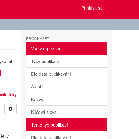
Přihlásit se
PROCHÁZET
Vše v repozitáři
ykonat
Typy publikací
Dle data publikování
Autoři
ilé filtry
Názvy
Klíčová slova
Tento typ publikací
ěti v
Dle data publikování