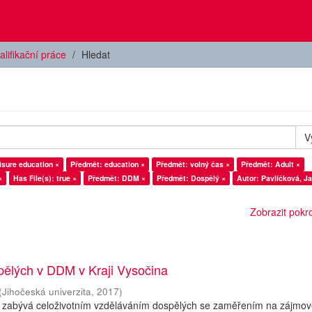
alifikační práce
Hledat
V
isure education ×
Předmět: education ×
Předmět: volný čas ×
Předmět: Adult ×
×
Has File(s): true ×
Předmět: DDM ×
Předmět: Dospělý ×
Autor: Pavlíčková, Ja
Zobrazit pokroč
pělých v DDM v Kraji Vysočina
(
Jihočeská univerzita
,
2017
)
 zabývá celoživotním vzděláváním dospělých se zaměřením na zájmo