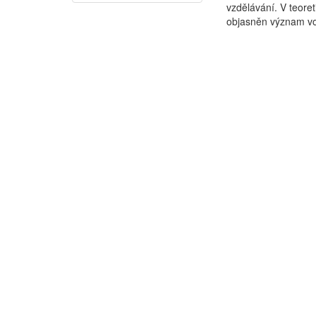
vzdělávání. V teore
objasněn význam vol