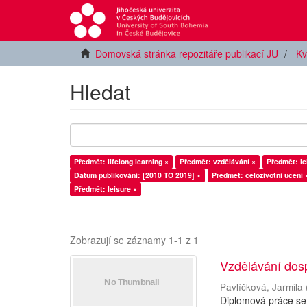
Domovská stránka repozitáře publikací JU
Kv
Hledat
Předmět: lifelong learning ×
Předmět: vzdělávání ×
Předmět: le
Datum publikování: [2010 TO 2019] ×
Předmět: celoživotní učení 
Předmět: leisure ×
Zobrazují se záznamy 1-1 z 1
Vzdělávání dos
Pavlíčková, Jarmila
Diplomová práce se