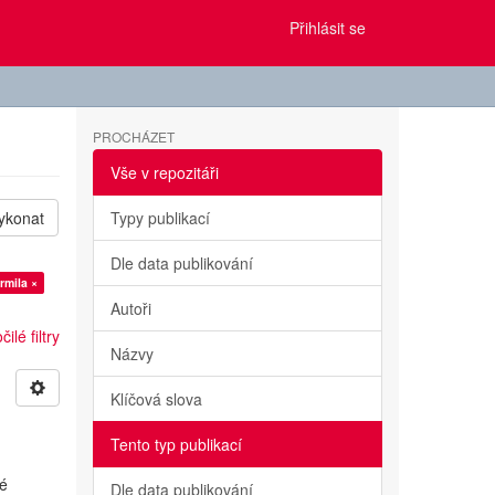
Přihlásit se
PROCHÁZET
Vše v repozitáři
ykonat
Typy publikací
Dle data publikování
rmila ×
Autoři
ilé filtry
Názvy
Klíčová slova
Tento typ publikací
vé
Dle data publikování