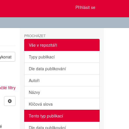
Přihlásit se
PROCHÁZET
Vše v repozitáři
ykonat
Typy publikací
Dle data publikování
Autoři
ilé filtry
Názvy
Klíčová slova
Tento typ publikací
vé
Dle data publikování