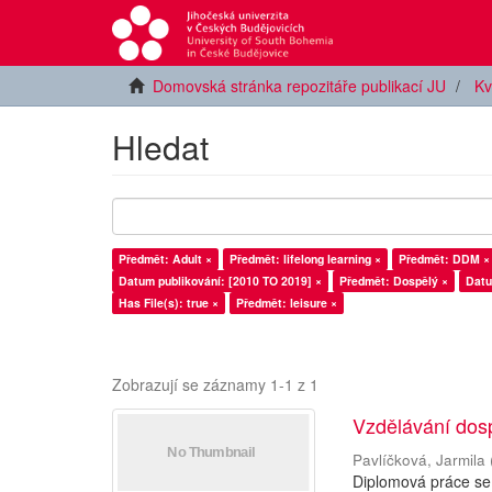
Domovská stránka repozitáře publikací JU
Kv
Hledat
Předmět: Adult ×
Předmět: lifelong learning ×
Předmět: DDM ×
Datum publikování: [2010 TO 2019] ×
Předmět: Dospělý ×
Datu
Has File(s): true ×
Předmět: leisure ×
Zobrazují se záznamy 1-1 z 1
Vzdělávání dos
Pavlíčková, Jarmila
Diplomová práce se