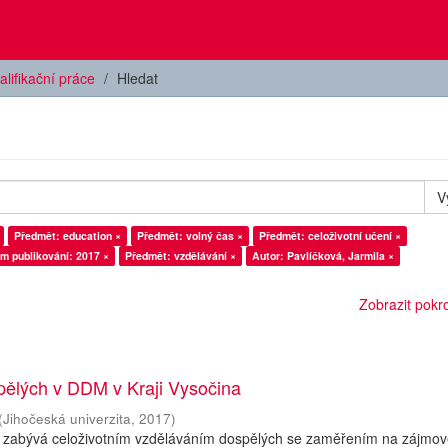
alifikační práce
Hledat
V
Předmět: education ×
Předmět: volný čas ×
Předmět: celoživotní učení ×
m publikování: 2017 ×
Předmět: vzdělávání ×
Autor: Pavlíčková, Jarmila ×
Zobrazit pokroč
pělých v DDM v Kraji Vysočina
(
Jihočeská univerzita
,
2017
)
 zabývá celoživotním vzděláváním dospělých se zaměřením na zájmo