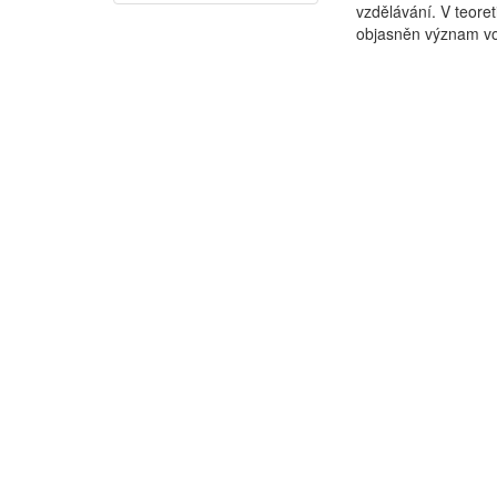
vzdělávání. V teore
objasněn význam vol