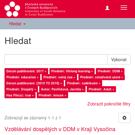
Přepn
navig
Hledat
Hledat
Vykonat
Datum publikování: 2017 ×
Předmět: lifelong learning ×
Předmět: DDM ×
Předmět: education ×
Předmět: volný čas ×
Předmět: celoživotní učení ×
Datum publikování: [2010 TO 2019] ×
Předmět: vzdělávání ×
Předmět: Dospělý ×
Autor: Pavlíčková, Jarmila ×
Předmět: Adult ×
Has File(s): true ×
Předmět: leisure ×
Zobrazit pokročilé filtry
Zobrazují se záznamy 1-1 z 1
Vzdělávání dospělých v DDM v Kraji Vysočina