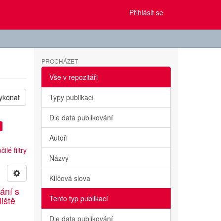
Přihlásit se
PROCHÁZET
Vše v repozitáři
ykonat
Typy publikací
Dle data publikování
Autoři
ilé filtry
Názvy
Klíčová slova
ání s
Tento typ publikací
liště
Dle data publikování