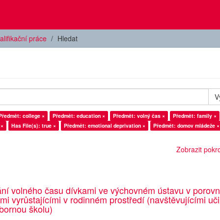
alifikační práce
Hledat
V
Předmět: college ×
Předmět: education ×
Předmět: volný čas ×
Předmět: family ×
 ×
Has File(s): true ×
Předmět: emotional deprivation ×
Předmět: domov mládeže ×
Zobrazit pokroč
ání volného času dívkami ve výchovném ústavu v porovn
emi vyrůstajícími v rodinném prostředí (navštěvujícími uči
bornou školu)