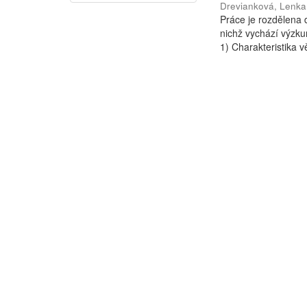
Drevianková, Lenka
Práce je rozdělena d
nichž vychází výzkum
1) Charakteristika vě