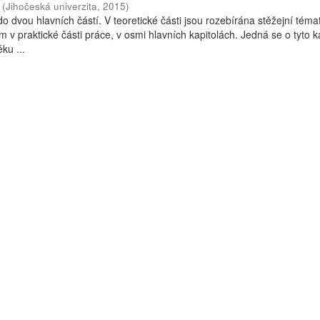
(
Jihočeská univerzita
,
2015
)
o dvou hlavních částí. V teoretické části jsou rozebírána stěžejní téma
 v praktické části práce, v osmi hlavních kapitolách. Jedná se o tyto ka
ku ...