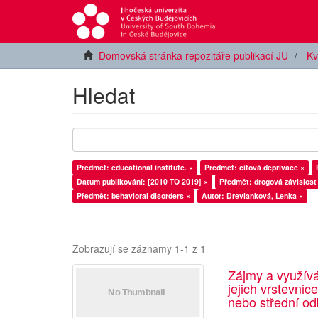
Domovská stránka repozitáře publikací JU
Kv
Hledat
Předmět: educational institute. ×
Předmět: citová deprivace ×
Datum publikování: [2010 TO 2019] ×
Předmět: drogová závislost
Předmět: behavioral disorders ×
Autor: Drevianková, Lenka ×
Zobrazují se záznamy 1-1 z 1
Zájmy a využív
jejich vrstevnic
nebo střední od