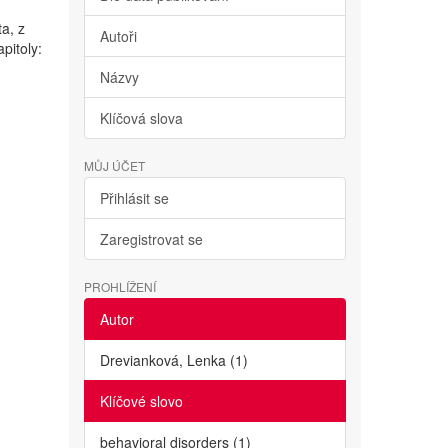
ta, z
Autoři
pitoly:
Názvy
Klíčová slova
MŮJ ÚČET
Přihlásit se
Zaregistrovat se
PROHLÍŽENÍ
Autor
Drevianková, Lenka (1)
Klíčové slovo
behavioral disorders (1)