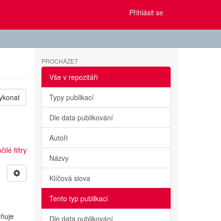
Přihlásit se
PROCHÁZET
Vše v repozitáři
ykonat
Typy publikací
Dle data publikování
Autoři
ilé filtry
Názvy
Klíčová slova
Tento typ publikací
vňuje
Dle data publikování