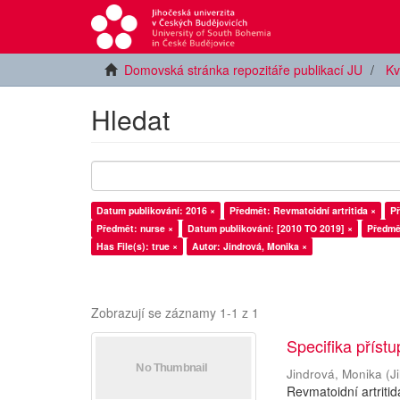
Domovská stránka repozitáře publikací JU
Kv
Hledat
Datum publikování: 2016 ×
Předmět: Revmatoidní artritida ×
Př
Předmět: nurse ×
Datum publikování: [2010 TO 2019] ×
Předmě
Has File(s): true ×
Autor: Jindrová, Monika ×
Zobrazují se záznamy 1-1 z 1
Specifika příst
Jindrová, Monika
(
J
Revmatoidní artriti