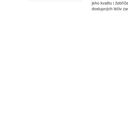
jeho kvalitu i žebř
dostupných léčiv zast