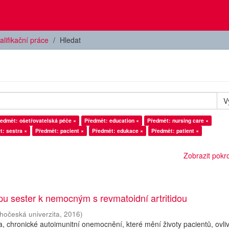
alifikační práce
Hledat
V
edmět: ošetřovatelská péče ×
Předmět: education ×
Předmět: nursing care ×
t: sestra ×
Předmět: pacient ×
Předmět: edukace ×
Předmět: patient ×
Zobrazit pokroč
upu sester k nemocným s revmatoidní artritidou
ihočeská univerzita
,
2016
)
da, chronické autoimunitní onemocnění, které mění životy pacientů, ovli