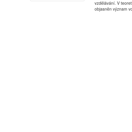
vzdělávání. V teore
objasněn význam vol