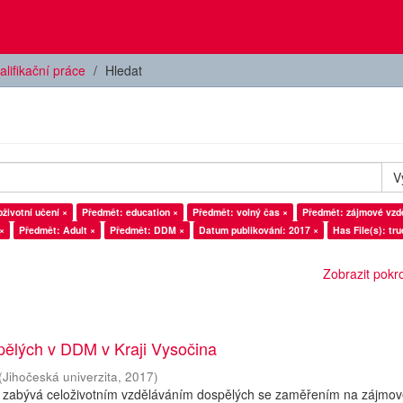
alifikační práce
Hledat
V
životní učení ×
Předmět: education ×
Předmět: volný čas ×
Předmět: zájmové vzd
×
Předmět: Adult ×
Předmět: DDM ×
Datum publikování: 2017 ×
Has File(s): tru
Zobrazit pokroč
pělých v DDM v Kraji Vysočina
(
Jihočeská univerzita
,
2017
)
 zabývá celoživotním vzděláváním dospělých se zaměřením na zájmo