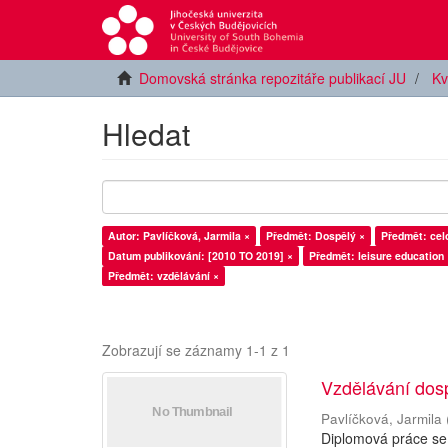
Domovská stránka repozitáře publikací JU
Kv
Hledat
Autor: Pavlíčková, Jarmila ×
Předmět: Dospělý ×
Předmět: celo
Datum publikování: [2010 TO 2019] ×
Předmět: leisure education 
Předmět: vzdělávání ×
Zobrazují se záznamy 1-1 z 1
Vzdělávání dos
Pavlíčková, Jarmila
Diplomová práce se