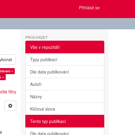
Přihlásit se
PROCHÁZET
Vše v repozitáři
ykonat
Typy publikací
ělávání ×
Dle data publikování
e ×
Autoři
ilé filtry
Názvy
Klíčová slova
Tento typ publikací
vé
Dle data publikování