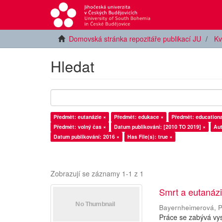
Domovská stránka repozitáře publikací JU
Kv
Hledat
Předmět: eutanázie ×
Předmět: edukace ×
Předmět: educational
Předmět: volný čas ×
Datum publikování: [2010 TO 2019] ×
Aut
Datum publikování: 2016 ×
Has File(s): true ×
Zobrazují se záznamy 1-1 z 1
Smrt a eutanázie
Bayernheimerová, P
Práce se zabývá vys