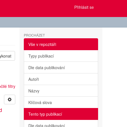
Přihlásit se
PROCHÁZET
Vše v repozitáři
ykonat
Typy publikací
Dle data publikování
Autoři
ilé filtry
Názvy
Klíčová slova
d
Tento typ publikací
a
Dle data publikování