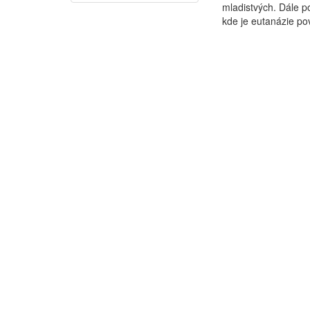
mladistvých. Dále po
kde je eutanázie pov