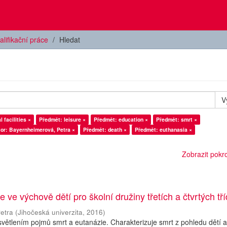
alifikační práce
Hledat
V
 facilities ×
Předmět: leisure ×
Předmět: education ×
Předmět: smrt ×
or: Bayernheimerová, Petra ×
Předmět: death ×
Předmět: euthanasia ×
Zobrazit pokroč
 ve výchově dětí pro školní družiny třetích a čtvrtých tří
etra
(
Jihočeská univerzita
,
2016
)
větlením pojmů smrt a eutanázie. Charakterizuje smrt z pohledu dětí 