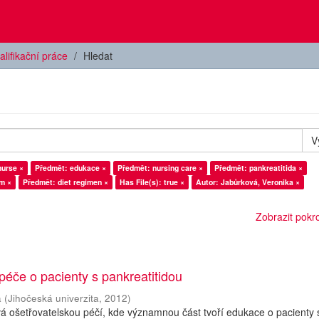
alifikační práce
Hledat
V
nurse ×
Předmět: edukace ×
Předmět: nursing care ×
Předmět: pankreatitida ×
im ×
Předmět: diet regimen ×
Has File(s): true ×
Autor: Jabůrková, Veronika ×
Zobrazit pokroč
péče o pacienty s pankreatitidou
a
(
Jihočeská univerzita
,
2012
)
á ošetřovatelskou péčí, kde významnou část tvoří edukace o pacienty 