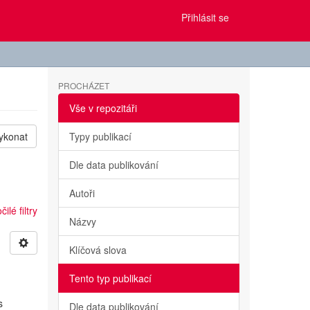
Přihlásit se
PROCHÁZET
Vše v repozitáři
ykonat
Typy publikací
Dle data publikování
Autoři
ilé filtry
Názvy
Klíčová slova
Tento typ publikací
s
Dle data publikování