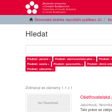
Domovská stránka repozitáře publikací JU
Kv
Hledat
Předmět: pacient ×
Předmět: ošetřovatelská péče ×
Předmět: 
Předmět: sestra ×
Předmět: pancreatitis ×
Předmět: dietní rež
Předmět: education ×
Zobrazují se záznamy 1-1 z 1
Ošetřovatelská 
Jabůrková, Veronik
Tato práce se zabýv