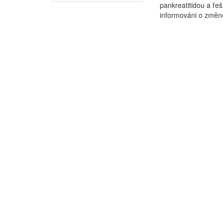
pankreatitidou a ře
informováni o změně 