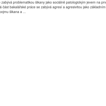
 zabývá problematikou šikany jako sociálně patologickým jevem na pr
ká část bakalářské práce se zabývá agresí a agresivitou jako základní
ojmu šikana a ...