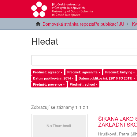
Domovská stránka repozitáře publikací JU
Kv
Hledat
Předmět: agresor ×
Předmět: agresivita ×
Předmět: bullying ×
Datum publikování: 2014 ×
Datum publikování: [2010 TO 2019] ×
Předmět: prevence ×
Předmět: school ×
Zobrazují se záznamy 1-1 z 1
ŠIKANA JAKO 
ZÁKLADNÍ ŠK
Hrušková, Petra
(
Ji