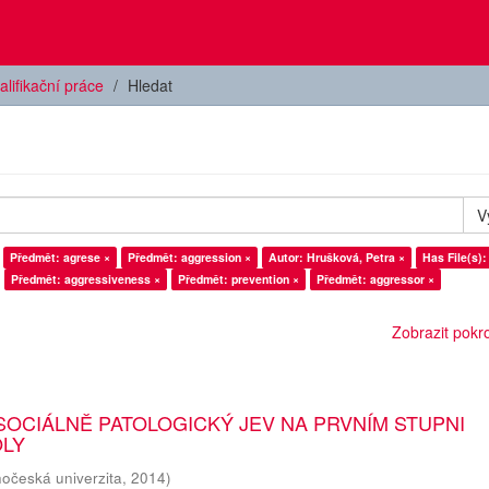
alifikační práce
Hledat
V
Předmět: agrese ×
Předmět: aggression ×
Autor: Hrušková, Petra ×
Has File(s):
Předmět: aggressiveness ×
Předmět: prevention ×
Předmět: aggressor ×
Zobrazit pokroč
SOCIÁLNĚ PATOLOGICKÝ JEV NA PRVNÍM STUPNI
OLY
hočeská univerzita
,
2014
)