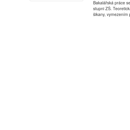
Bakalářská práce se
stupni ZŠ. Teoretic
šikany, vymezením p