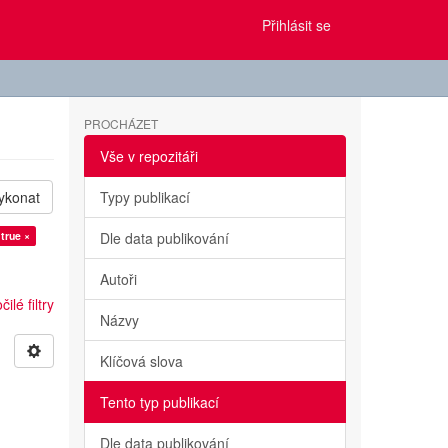
Přihlásit se
PROCHÁZET
Vše v repozitáři
ykonat
Typy publikací
 true ×
Dle data publikování
Autoři
ilé filtry
Názvy
Klíčová slova
Tento typ publikací
Dle data publikování