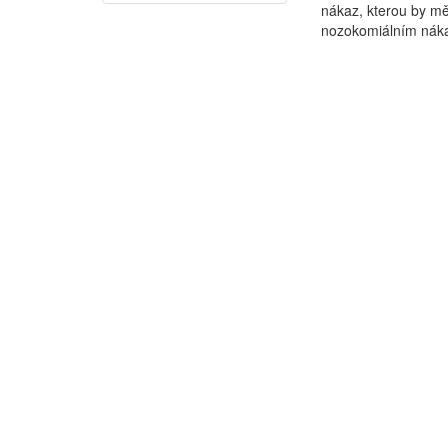
nákaz, kterou by mě
nozokomiálním náka