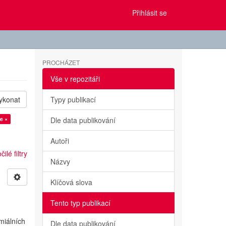
Přihlásit se
PROCHÁZET
Vše v repozitáři
ykonat
Typy publikací
e ×
Dle data publikování
Autoři
ilé filtry
Názvy
Klíčová slova
Tento typ publikací
miálních
Dle data publikování