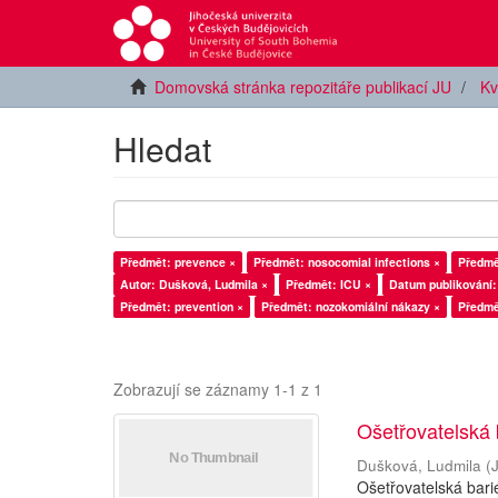
Domovská stránka repozitáře publikací JU
Kv
Hledat
Předmět: prevence ×
Předmět: nosocomial infections ×
Autor: Dušková, Ludmila ×
Předmět: ICU ×
Datum publikování:
Předmět: prevention ×
Předmět: nozokomiální nákazy ×
Předmě
Zobrazují se záznamy 1-1 z 1
Ošetřovatelská 
Dušková, Ludmila
(
Ošetřovatelská bari