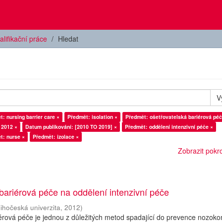
alifikační práce
Hledat
V
Předmět: nursing barrier care ×
Předmět: isolation ×
Předmět: ošetřovatelská bariérová péč
 2012 ×
Datum publikování: [2010 TO 2019] ×
Předmět: oddělení intenzivní péče ×
t: nurse ×
Předmět: izolace ×
Zobrazit pokroč
bariérová péče na oddělení intenzivní péče
Jihočeská univerzita
,
2012
)
érová péče je jednou z důležitých metod spadající do prevence nozoko