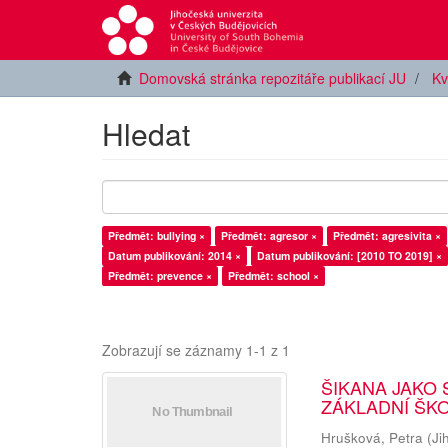
Domovská stránka repozitáře publikací JU
Kv
Hledat
Předmět: bullying ×
Předmět: agresor ×
Předmět: agresivita ×
Datum publikování: 2014 ×
Datum publikování: [2010 TO 2019] ×
Předmět: prevence ×
Předmět: school ×
Zobrazují se záznamy 1-1 z 1
ŠIKANA JAKO 
ZÁKLADNÍ ŠK
Hrušková, Petra
(
Ji