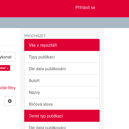
Přihlásit se
PROCHÁZET
Vše v repozitáři
ykonat
Typy publikací
nter ×
Dle data publikování
Autoři
ilé filtry
Názvy
Klíčová slova
Tento typ publikací
Dle data publikování