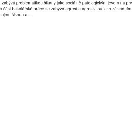
 zabývá problematikou šikany jako sociálně patologickým jevem na pr
ká část bakalářské práce se zabývá agresí a agresivitou jako základní
ojmu šikana a ...