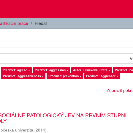
alifikační práce
Hledat
V
Předmět: agrese ×
Předmět: aggression ×
Autor: Hrušková, Petra ×
Předmět: ba
Předmět: aggressiveness ×
Předmět: prevention ×
Předmět: aggressor ×
Zobrazit pokroč
SOCIÁLNĚ PATOLOGICKÝ JEV NA PRVNÍM STUPNI
OLY
hočeská univerzita
,
2014
)