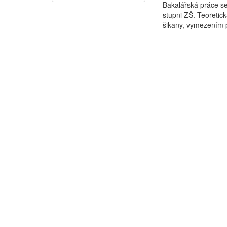
Bakalářská práce se
stupni ZŠ. Teoretic
šikany, vymezením p