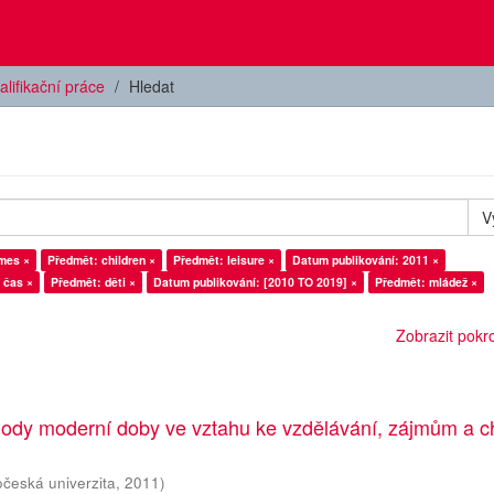
alifikační práce
Hledat
V
mes ×
Předmět: children ×
Předmět: leisure ×
Datum publikování: 2011 ×
 čas ×
Předmět: děti ×
Datum publikování: [2010 TO 2019] ×
Předmět: mládež ×
Zobrazit pokroč
ody moderní doby ve vztahu ke vzdělávání, zájmům a c
očeská univerzita
,
2011
)