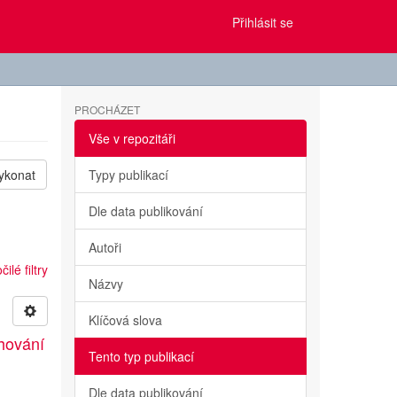
Přihlásit se
PROCHÁZET
Vše v repozitáři
ykonat
Typy publikací
Dle data publikování
Autoři
ilé filtry
Názvy
Klíčová slova
hování
Tento typ publikací
Dle data publikování