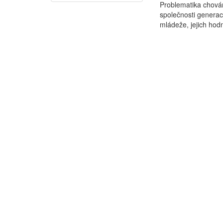
Problematika chován
společnosti generací
mládeže, jejich hodn