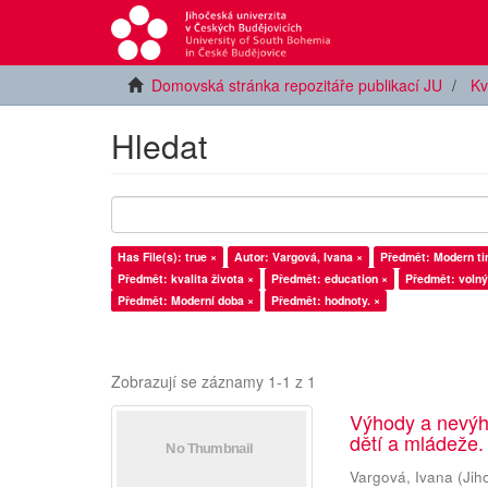
Domovská stránka repozitáře publikací JU
Kv
Hledat
Has File(s): true ×
Autor: Vargová, Ivana ×
Předmět: Modern ti
Předmět: kvalita života ×
Předmět: education ×
Předmět: volný
Předmět: Moderní doba ×
Předmět: hodnoty. ×
Zobrazují se záznamy 1-1 z 1
Výhody a nevýh
dětí a mládeže.
Vargová, Ivana
(
Jih