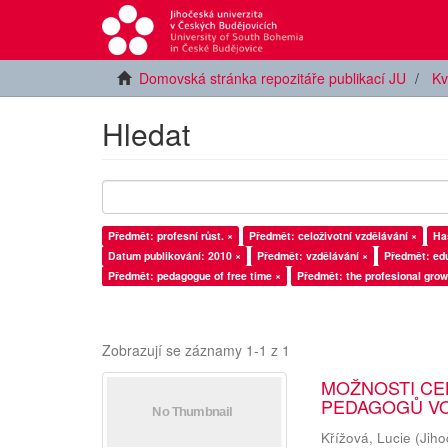
Domovská stránka repozitáře publikací JU
Kv
Hledat
Předmět: profesní růst. ×
Předmět: celoživotní vzdělávání ×
Has
Datum publikování: 2010 ×
Předmět: vzdělávání ×
Předmět: ed
Předmět: pedagogue of free time ×
Předmět: the profesional grow
Zobrazují se záznamy 1-1 z 1
MOŽNOSTI CE
PEDAGOGŮ V
Křížová, Lucie
(
Jiho