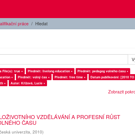
alifikační práce
Hledat
V
 File(s): true ×
Předmět: livelong education ×
Předmět: pedagog volného času ×
ucation ×
Předmět: volný čas ×
Předmět: free time ×
Datum publikování: [2010 TO 
th ×
Autor: Křížová, Lucie ×
Zobrazit pokroč
LOŽIVOTNÍHO VZDĚLÁVÁNÍ A PROFESNÍ RŮST
OLNÉHO ČASU
česká univerzita
,
2010
)