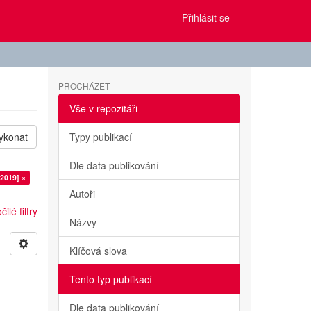
Přihlásit se
PROCHÁZET
Vše v repozitáři
ykonat
Typy publikací
Dle data publikování
2019] ×
Autoři
ilé filtry
Názvy
Klíčová slova
Tento typ publikací
Dle data publikování