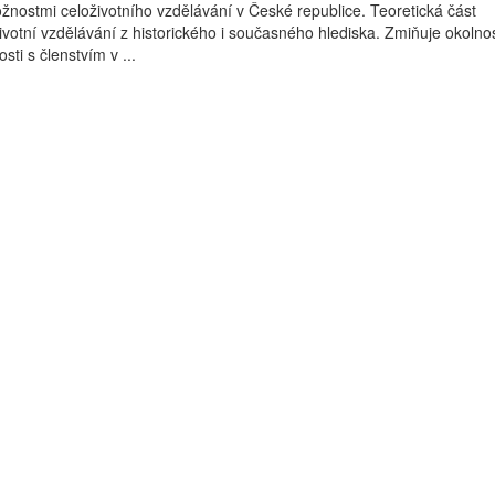
nostmi celoživotního vzdělávání v České republice. Teoretická část
ivotní vzdělávání z historického i současného hlediska. Zmiňuje okolnos
sti s členstvím v ...