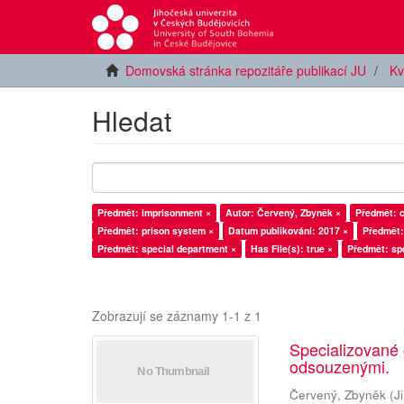
Domovská stránka repozitáře publikací JU
Kv
Hledat
Předmět: imprisonment ×
Autor: Červený, Zbyněk ×
Předmět: c
Předmět: prison system ×
Datum publikování: 2017 ×
Předmět:
Předmět: special department ×
Has File(s): true ×
Předmět: spe
Zobrazují se záznamy 1-1 z 1
Specializované
odsouzenými.
Červený, Zbyněk
(
J