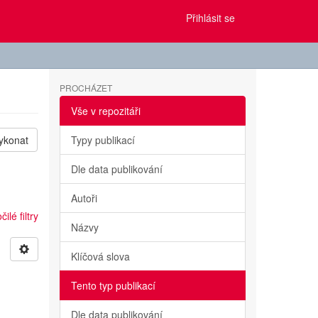
Přihlásit se
PROCHÁZET
Vše v repozitáři
ykonat
Typy publikací
Dle data publikování
Autoři
ilé filtry
Názvy
Klíčová slova
Tento typ publikací
Dle data publikování