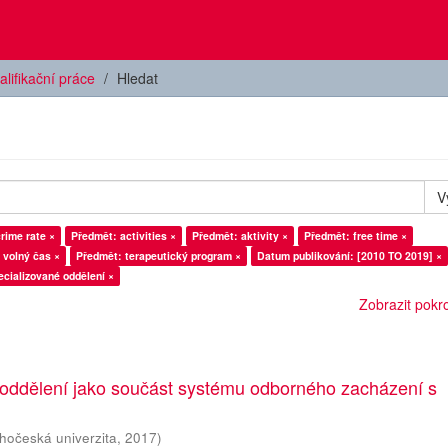
alifikační práce
Hledat
V
rime rate ×
Předmět: activities ×
Předmět: aktivity ×
Předmět: free time ×
 volný čas ×
Předmět: terapeutický program ×
Datum publikování: [2010 TO 2019] ×
cializované oddělení ×
Zobrazit pokroč
 oddělení jako součást systému odborného zacházení s
ihočeská univerzita
,
2017
)