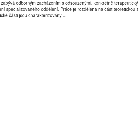
 zabývá odborným zacházením s odsouzenými, konkrétně terapeutick
 specializovaného oddělení. Práce je rozdělena na část teoretickou 
ické části jsou charakterizovány ...