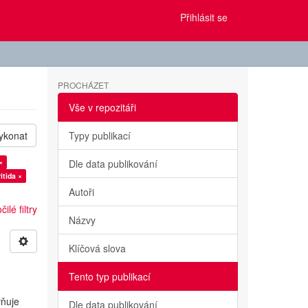
Přihlásit se
PROCHÁZET
Vše v repozitáři
ykonat
Typy publikací
×
Dle data publikování
itida ×
Autoři
ilé filtry
Názvy
Klíčová slova
Tento typ publikací
vňuje
Dle data publikování