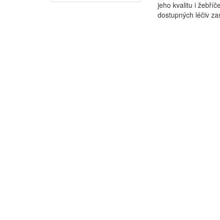
jeho kvalitu i žebř
dostupných léčiv zast