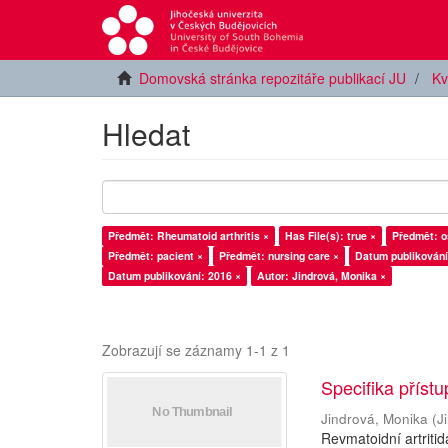
Domovská stránka repozitáře publikací JU
Kv
Hledat
Předmět: Rheumatoid arthritis ×
Has File(s): true ×
Předmět: o
Předmět: pacient ×
Předmět: nursing care ×
Datum publikování
Datum publikování: 2016 ×
Autor: Jindrová, Monika ×
Zobrazují se záznamy 1-1 z 1
Specifika příst
Jindrová, Monika
(
J
Revmatoidní artriti