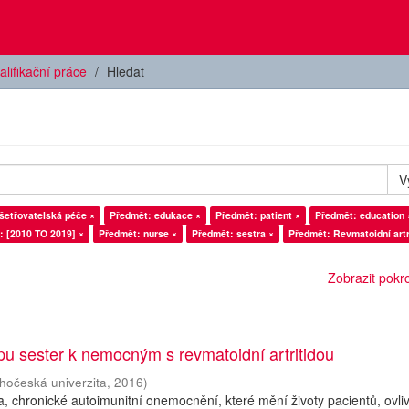
alifikační práce
Hledat
V
šetřovatelská péče ×
Předmět: edukace ×
Předmět: patient ×
Předmět: education 
: [2010 TO 2019] ×
Předmět: nurse ×
Předmět: sestra ×
Předmět: Revmatoidní artr
Zobrazit pokroč
upu sester k nemocným s revmatoidní artritidou
ihočeská univerzita
,
2016
)
da, chronické autoimunitní onemocnění, které mění životy pacientů, ovli