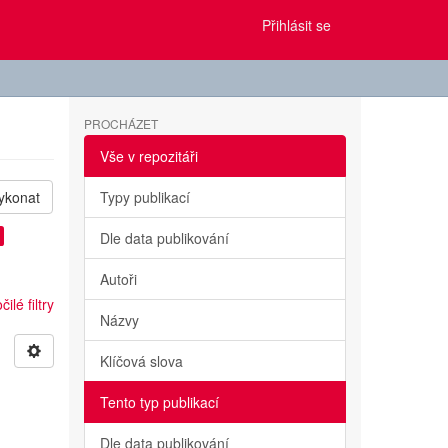
Přihlásit se
PROCHÁZET
Vše v repozitáři
ykonat
Typy publikací
Dle data publikování
Autoři
ilé filtry
Názvy
Klíčová slova
Tento typ publikací
Dle data publikování