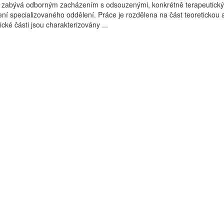
 zabývá odborným zacházením s odsouzenými, konkrétně terapeutick
 specializovaného oddělení. Práce je rozdělena na část teoretickou 
ické části jsou charakterizovány ...