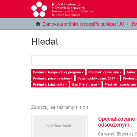
Domovská stránka repozitáře publikací JU
Kv
Hledat
Předmět: terapeutický program ×
Předmět: crime rate ×
Autor:
Předmět: prison system ×
Datum publikování: 2017 ×
Předmět:
Předmět: kriminalita ×
Has File(s): true ×
Předmět: specializov
Zobrazují se záznamy 1-1 z 1
Specializované
odsouzenými.
Červený, Zbyněk
(
J