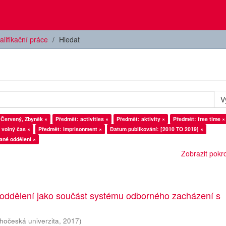
alifikační práce
Hledat
V
 Červený, Zbyněk ×
Předmět: activities ×
Předmět: aktivity ×
Předmět: free time ×
 volný čas ×
Předmět: imprisonment ×
Datum publikování: [2010 TO 2019] ×
ané oddělení ×
Zobrazit pokroč
 oddělení jako součást systému odborného zacházení s
ihočeská univerzita
,
2017
)