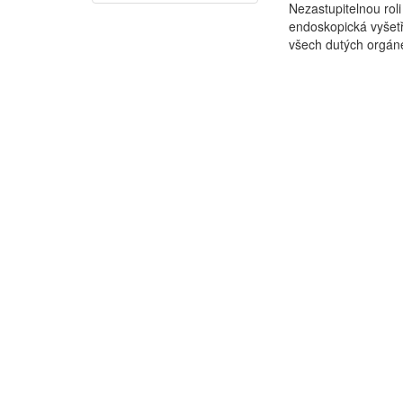
Nezastupitelnou rol
endoskopická vyšetř
všech dutých orgán