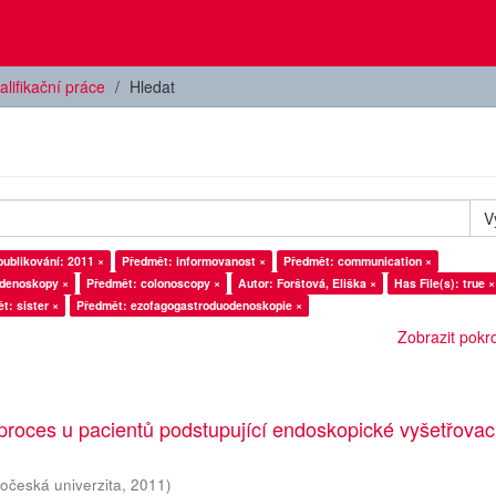
alifikační práce
Hledat
V
ublikování: 2011 ×
Předmět: informovanost ×
Předmět: communication ×
odenoskopy ×
Předmět: colonoscopy ×
Autor: Forštová, Eliška ×
Has File(s): true ×
t: sister ×
Předmět: ezofagogastroduodenoskopie ×
Zobrazit pokroč
proces u pacientů podstupující endoskopické vyšetřovac
hočeská univerzita
,
2011
)