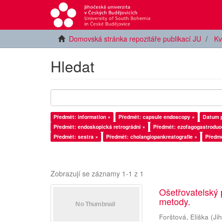
Domovská stránka repozitáře publikací JU
Kv
Hledat
Předmět: information ×
Předmět: capsule endoscopy ×
Datum p
Předmět: endoskopická retrográdní ×
Předmět: ezofagogastrodu
Předmět: sestra ×
Předmět: cholangiopankreatografie ×
Předmě
Zobrazují se záznamy 1-1 z 1
Ošetřovatelský 
metody.
Forštová, Eliška
(
Ji