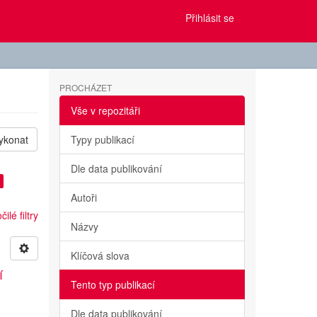
Přihlásit se
PROCHÁZET
Vše v repozitáři
ykonat
Typy publikací
Dle data publikování
Autoři
ilé filtry
Názvy
Klíčová slova
í
Tento typ publikací
Dle data publikování