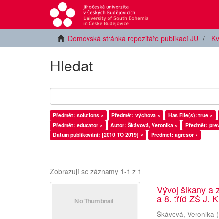
Domovská stránka repozitáře publikací JU
Kv
Hledat
Předmět: solutions ×
Předmět: výchova ×
Has File(s): true ×
Předmět: educator ×
Autor: Škávová, Veronika ×
Předmět: pre
Datum publikování: [2010 TO 2019] ×
Předmět: agresor ×
Zobrazují se záznamy 1-1 z 1
Vývoj šikany a 
a 8. tříd ZŠ J. 
Škávová, Veronika
(