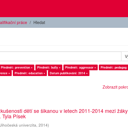
alifikační práce
Hledat
V
Předmět: prevention ×
Předmět: bully ×
Předmět: aggressor ×
Předmět: pedagog 
vence ×
Předmět: education ×
Datum publikování: 2014 ×
Zobrazit pokroč
zkušenosti dětí se šikanou v letech 2011-2014 mezi žáky 
K. Tyla Písek
Jihočeská univerzita
,
2014
)