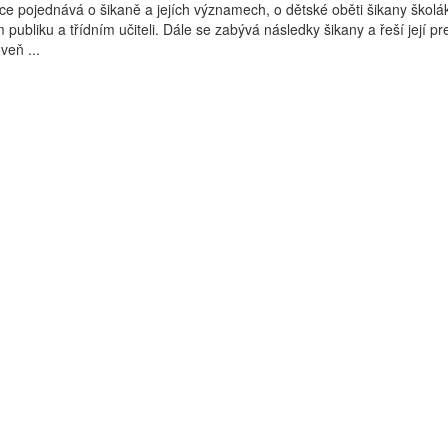
ce pojednává o šikaně a jejích významech, o dětské oběti šikany školák
m publiku a třídním učiteli. Dále se zabývá následky šikany a řeší její pr
veň ...