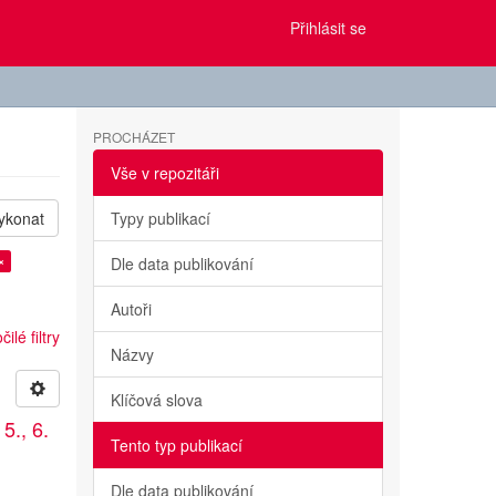
Přihlásit se
PROCHÁZET
Vše v repozitáři
ykonat
Typy publikací
×
Dle data publikování
Autoři
ilé filtry
Názvy
Klíčová slova
5., 6.
Tento typ publikací
Dle data publikování