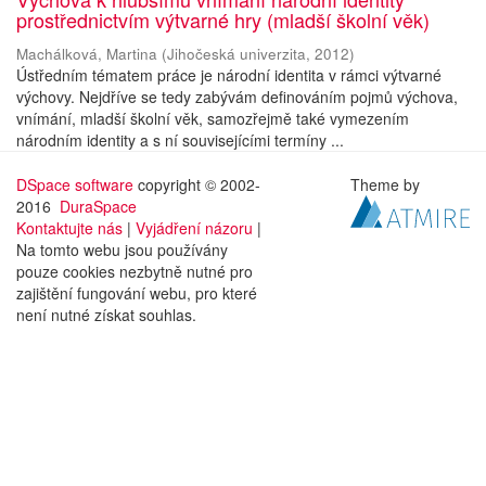
prostřednictvím výtvarné hry (mladší školní věk)
Machálková, Martina
(
Jihočeská univerzita
,
2012
)
Ústředním tématem práce je národní identita v rámci výtvarné
výchovy. Nejdříve se tedy zabývám definováním pojmů výchova,
vnímání, mladší školní věk, samozřejmě také vymezením
národním identity a s ní souvisejícími termíny ...
DSpace software
copyright © 2002-
Theme by
2016
DuraSpace
Kontaktujte nás
|
Vyjádření názoru
|
Na tomto webu jsou používány
pouze cookies nezbytně nutné pro
zajištění fungování webu, pro které
není nutné získat souhlas.