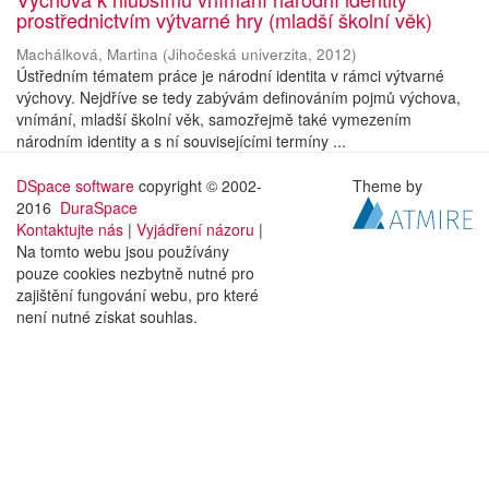
prostřednictvím výtvarné hry (mladší školní věk)
Machálková, Martina
(
Jihočeská univerzita
,
2012
)
Ústředním tématem práce je národní identita v rámci výtvarné
výchovy. Nejdříve se tedy zabývám definováním pojmů výchova,
vnímání, mladší školní věk, samozřejmě také vymezením
národním identity a s ní souvisejícími termíny ...
DSpace software
copyright © 2002-
Theme by
2016
DuraSpace
Kontaktujte nás
|
Vyjádření názoru
|
Na tomto webu jsou používány
pouze cookies nezbytně nutné pro
zajištění fungování webu, pro které
není nutné získat souhlas.