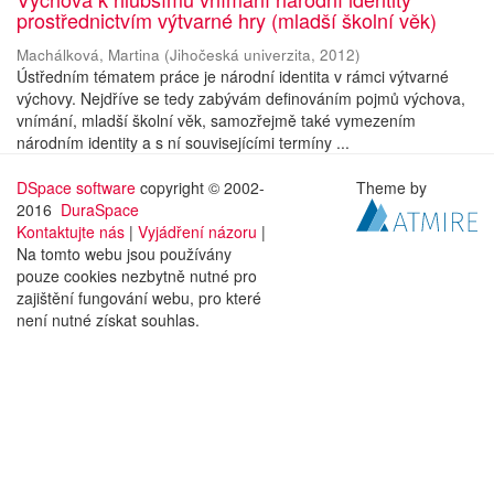
prostřednictvím výtvarné hry (mladší školní věk)
Machálková, Martina
(
Jihočeská univerzita
,
2012
)
Ústředním tématem práce je národní identita v rámci výtvarné
výchovy. Nejdříve se tedy zabývám definováním pojmů výchova,
vnímání, mladší školní věk, samozřejmě také vymezením
národním identity a s ní souvisejícími termíny ...
DSpace software
copyright © 2002-
Theme by
2016
DuraSpace
Kontaktujte nás
|
Vyjádření názoru
|
Na tomto webu jsou používány
pouze cookies nezbytně nutné pro
zajištění fungování webu, pro které
není nutné získat souhlas.