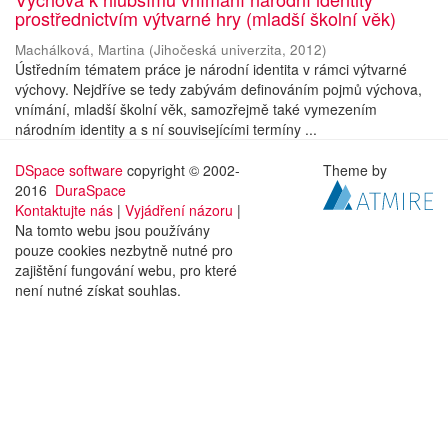
prostřednictvím výtvarné hry (mladší školní věk)
Machálková, Martina
(
Jihočeská univerzita
,
2012
)
Ústředním tématem práce je národní identita v rámci výtvarné
výchovy. Nejdříve se tedy zabývám definováním pojmů výchova,
vnímání, mladší školní věk, samozřejmě také vymezením
národním identity a s ní souvisejícími termíny ...
DSpace software
copyright © 2002-
Theme by
2016
DuraSpace
Kontaktujte nás
|
Vyjádření názoru
|
Na tomto webu jsou používány
pouze cookies nezbytně nutné pro
zajištění fungování webu, pro které
není nutné získat souhlas.