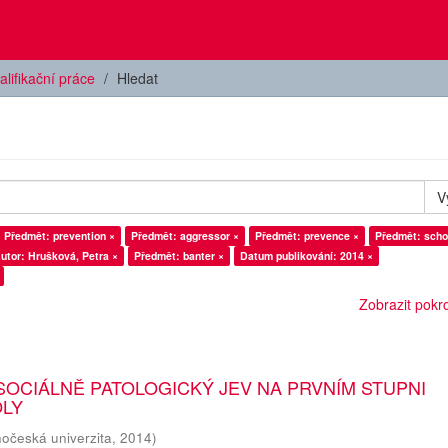
alifikační práce
Hledat
V
Předmět: prevention ×
Předmět: aggressor ×
Předmět: prevence ×
Předmět: scho
utor: Hrušková, Petra ×
Předmět: banter ×
Datum publikování: 2014 ×
Zobrazit pokroč
SOCIÁLNĚ PATOLOGICKÝ JEV NA PRVNÍM STUPNI
OLY
hočeská univerzita
,
2014
)