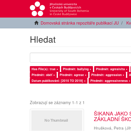
Domovská stránka repozitáře publikací JU
Kv
Hledat
Has File(s): true ×
Předmět: bullying ×
Předmět: agresivita ×
Předmět: oběť ×
Předmět: agrese ×
Předmět: aggression ×
A
Datum publikování: [2010 TO 2019] ×
Předmět: aggressiveness ×
Zobrazují se záznamy 1-1 z 1
ŠIKANA JAKO 
ZÁKLADNÍ ŠK
Hrušková, Petra
(
Ji