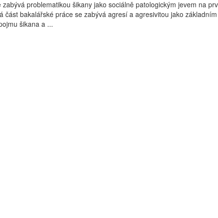
 zabývá problematikou šikany jako sociálně patologickým jevem na pr
ká část bakalářské práce se zabývá agresí a agresivitou jako základní
ojmu šikana a ...