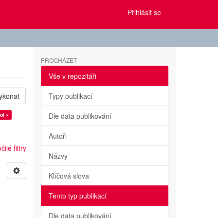
Přihlásit se
PROCHÁZET
Vše v repozitáři
ykonat
Typy publikací
ol ×
Dle data publikování
Autoři
ilé filtry
Názvy
Klíčová slova
Tento typ publikací
Dle data publikování