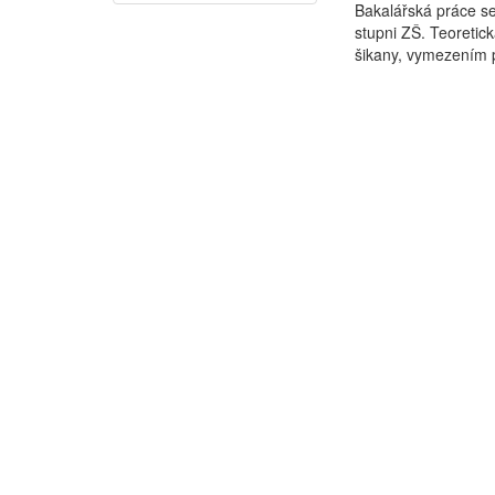
Bakalářská práce se
stupni ZŠ. Teoretic
šikany, vymezením p