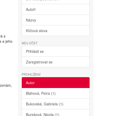
Autoři
Názvy
Klíčová slova
vá s
a a jeho
MŮJ ÚČET
Přihlásit se
Zaregistrovat se
PROHLÍŽENÍ
ě
Autor
orovnám,
Bláhová, Petra (1)
Bukovská, Gabriela (1)
Burešová, Nicola (1)