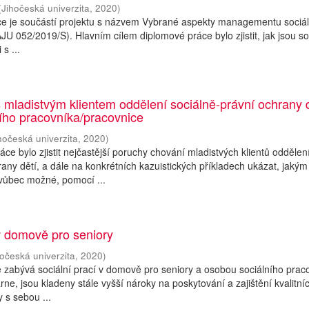
(
Jihočeská univerzita
,
2020
)
ce je součástí projektu s názvem Vybrané aspekty managementu sociál
AJU 052/2019/S). Hlavním cílem diplomové práce bylo zjistit, jak jsou so
s ...
s mladistvým klientem oddělení sociálně-právní ochrany d
ího pracovníka/pracovnice
hočeská univerzita
,
2020
)
ce bylo zjistit nejčastější poruchy chování mladistvých klientů oddělen
rany dětí, a dále na konkrétních kazuistických příkladech ukázat, jakým
vůbec možné, pomocí ...
v domově pro seniory
hočeská univerzita
,
2020
)
 zabývá sociální prací v domově pro seniory a osobou sociálního prac
rne, jsou kladeny stále vyšší nároky na poskytování a zajištění kvalitní
y s sebou ...