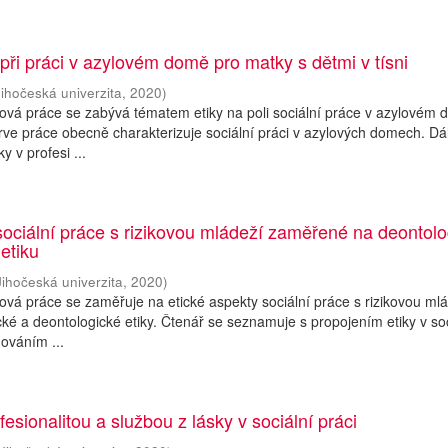
 při práci v azylovém domě pro matky s dětmi v tísni
Jihočeská univerzita
,
2020
)
ová práce se zabývá tématem etiky na poli sociální práce v azylovém 
rve práce obecně charakterizuje sociální práci v azylových domech. Dá
y v profesi ...
sociální práce s rizikovou mládeží zaměřené na deontol
 etiku
Jihočeská univerzita
,
2020
)
vá práce se zaměřuje na etické aspekty sociální práce s rizikovou mlá
ické a deontologické etiky. Čtenář se seznamuje s propojením etiky v so
hováním ...
esionalitou a službou z lásky v sociální práci