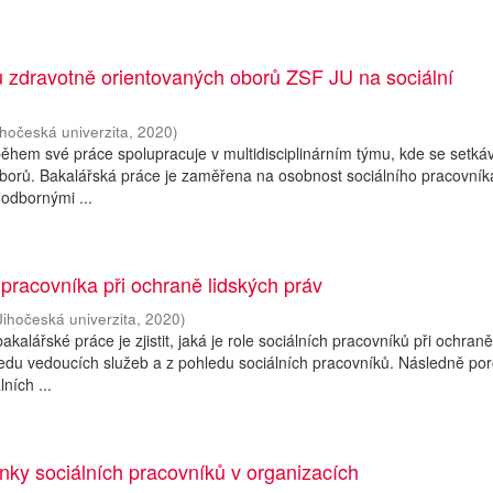
 zdravotně orientovaných oborů ZSF JU na sociální
ihočeská univerzita
,
2020
)
během své práce spolupracuje v multidisciplinárním týmu, kde se setká
oborů. Bakalářská práce je zaměřena na osobnost sociálního pracovník
odbornými ...
 pracovníka při ochraně lidských práv
Jihočeská univerzita
,
2020
)
akalářské práce je zjistit, jaká je role sociálních pracovníků při ochran
ledu vedoucích služeb a z pohledu sociálních pracovníků. Následně p
ních ...
ky sociálních pracovníků v organizacích