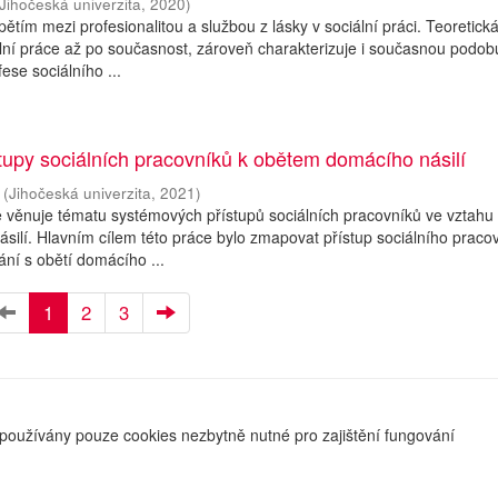
Jihočeská univerzita
,
2020
)
tím mezi profesionalitou a službou z lásky v sociální práci. Teoretická
ální práce až po současnost, zároveň charakterizuje i současnou podob
fese sociálního ...
upy sociálních pracovníků k obětem domácího násilí
(
Jihočeská univerzita
,
2021
)
 věnuje tématu systémových přístupů sociálních pracovníků ve vztahu
ilí. Hlavním cílem této práce bylo zmapovat přístup sociálního praco
ání s obětí domácího ...
1
2
3
používány pouze cookies nezbytně nutné pro zajištění fungování