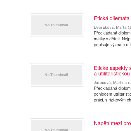
Etická dilemata
Dvořáková, Marta
(
Předkládaná diplom
matky s dětmi. Nejp
popisuje význam etik
Etické aspekty 
a utilitaristickou
Jarošová, Martina
(
Předkládaná diplomo
pohledem utilitarist
práci, s rizikovým c
Napětí mezi prof