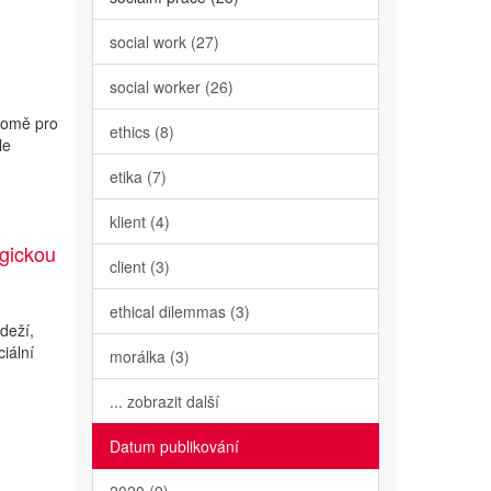
social work (27)
social worker (26)
domě pro
ethics (8)
le
etika (7)
klient (4)
ogickou
client (3)
ethical dilemmas (3)
deží,
ciální
morálka (3)
... zobrazit další
Datum publikování