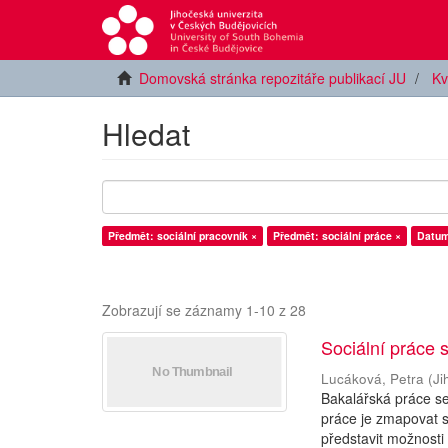
Domovská stránka repozitáře publikací JU
Kv
Hledat
Předmět: sociální pracovník ×
Předmět: sociální práce ×
Datum
Zobrazují se záznamy 1-10 z 28
Sociální práce 
Lucáková, Petra
(
Ji
Bakalářská práce se
práce je zmapovat so
představit možnosti 