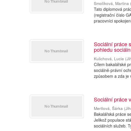
Smolíková, Martina
Tato diplomová prá
(registrační číslo G
pracovníci spokojeni 
Sociální práce 
pohledu sociáln
Kulichová, Lucie
(
Ji
Cílem bakalářské prá
sociálně-právní och
způsobem a zda je 
Sociální práce 
Mertlová, Šárka
(
Ji
Bakalářská práce se
Jelikož populace stá
sociálních služeb. T