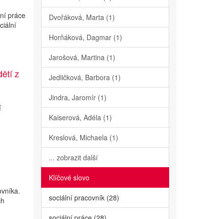
ní práce
Dvořáková, Marta (1)
ciální
Horňáková, Dagmar (1)
Jarošová, Martina (1)
ětí z
Jedličková, Barbora (1)
Jindra, Jaromír (1)
í
Kaiserová, Adéla (1)
Kreslová, Michaela (1)
... zobrazit další
Klíčové slovo
ovníka.
sociální pracovník (28)
ch
sociální práce (28)