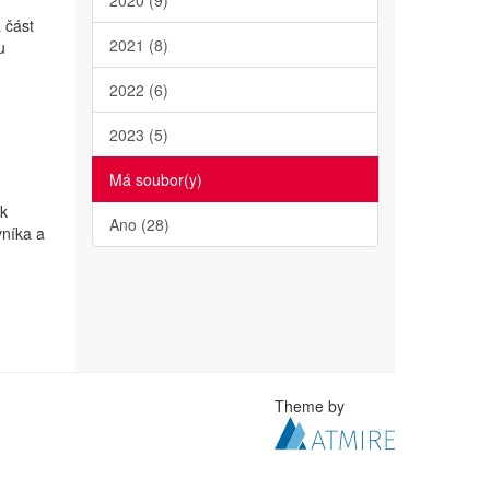
2020 (9)
 část
2021 (8)
u
2022 (6)
2023 (5)
Má soubor(y)
 k
Ano (28)
vníka a
Theme by