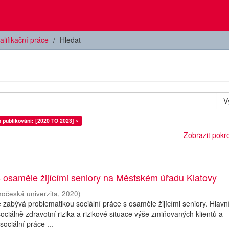
alifikační práce
Hledat
V
 publikování: [2020 TO 2023] ×
Zobrazit pokroč
s osaměle žijícími seniory na Městském úřadu Klatovy
hočeská univerzita
,
2020
)
 zabývá problematikou sociální práce s osaměle žijícími seniory. Hlav
ciálně zdravotní rizika a rizikové situace výše zmiňovaných klientů a
sociální práce ...