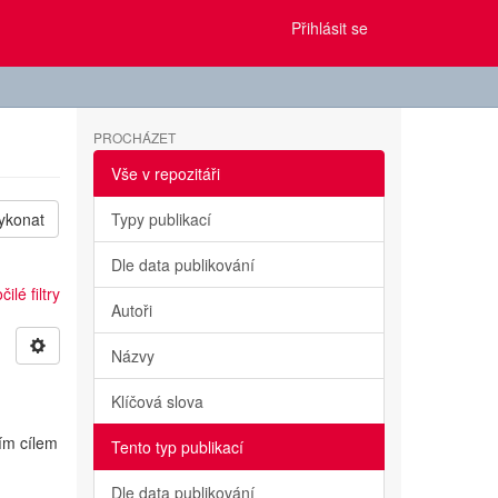
Přihlásit se
PROCHÁZET
Vše v repozitáři
ykonat
Typy publikací
Dle data publikování
ilé filtry
Autoři
Názvy
Klíčová slova
ním cílem
Tento typ publikací
Dle data publikování