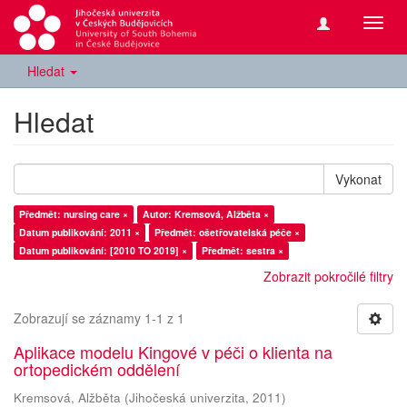
Přepn
navig
Hledat
Hledat
Vykonat
Předmět: nursing care ×
Autor: Kremsová, Alžběta ×
Datum publikování: 2011 ×
Předmět: ošetřovatelská péče ×
Datum publikování: [2010 TO 2019] ×
Předmět: sestra ×
Zobrazit pokročilé filtry
Zobrazují se záznamy 1-1 z 1
Aplikace modelu Kingové v péči o klienta na
ortopedickém oddělení
Kremsová, Alžběta
(
Jihočeská univerzita
,
2011
)